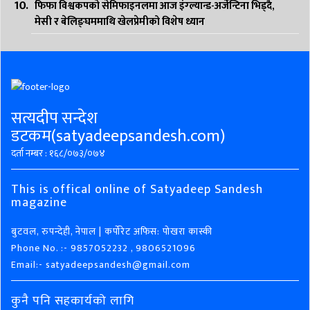
फिफा विश्वकपको सेमिफाइनलमा आज इंग्ल्यान्ड-अर्जेन्टिना भिड्दै,
मेसी र बेलिङ्घममाथि खेलप्रेमीको विशेष ध्यान
सत्यदीप सन्देश
डटकम(satyadeepsandesh.com)
दर्ता नम्बर : १६८/०७३/०७४
This is offical online of Satyadeep Sandesh
magazine
बुटवल, रुपन्देही, नेपाल | कर्पोरेट अफिस: पोखरा कास्की
Phone No. :- 9857052232 , 9806521096
Email:- satyadeepsandesh@gmail.com
कुनै पनि सहकार्यको लागि