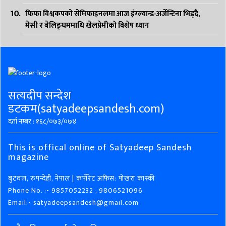
फिफा विश्वकपको सेमिफाइनलमा आज इंग्ल्यान्ड-अर्जेन्टिना भिड्दै,
मेसी र बेलिङ्घममाथि खेलप्रेमीको विशेष ध्यान
सत्यदीप सन्देश
डटकम(satyadeepsandesh.com)
दर्ता नम्बर : १६८/०७३/०७४
This is offical online of Satyadeep Sandesh
magazine
बुटवल, रुपन्देही, नेपाल | कर्पोरेट अफिस: पोखरा कास्की
Phone No. :- 9857052232 , 9806521096
Email:- satyadeepsandesh@gmail.com