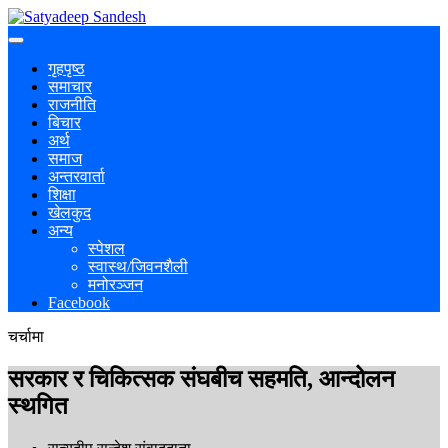
गृहपृष्ठ
समाचार
राजनीति
बिचार
अर्थ
समाज
अन्तरवार्ता
शिक्षा
खेलकुद
अन्य
स्पेशल
स्वास्थ/जिवनशैली
मनोरञ्जन
Facebook
चर्चामा
सरकार र चिकित्सक संघबीच सहमति, आन्दोलन
स्थगित