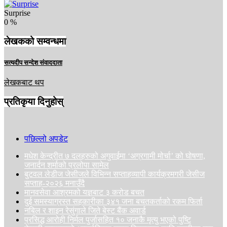
Surprise
0
%
लेखकको सम्वन्धमा
सत्यदीप सन्देश संवाददाता
लेखकबाट थप
प्रतिकृया दिनुहोस्
पछिल्लो अपडेट
मधेश केन्द्रीत ७ दलहरुको अगुवाईमा ‘अग्रगामी मोर्चा’ को घोषणा,
जनार्दन शर्माको प्रलोपा सामेल
बुटवल लेडीज जेसीजले विभिन्न सप्ताहव्यापी कार्यक्रमगरी जेसीज
सप्ताह-२०२६ मनाउँदै
मानवसेवा आश्रमको यज्ञबाट ३ करोड बचत
दुई समस्याग्रस्त सहकारीका ३४१ जना बचतकर्ताको रकम फिर्ता
नबिल र शाइन रेसुंगाले जिते बेस्ट बैंक अवार्ड
प्रसिद्ध आरोही निर्मल पुर्जासहित १० जनाकै मृत्यु भएको पुष्टि