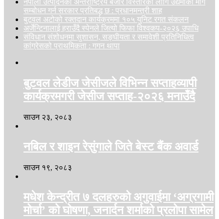
नेपाली उत्पादनको अन्तर्राष्ट्रिय बजार विस्तारका लागि उद्यमीका माग
सम्बोधन गर्न सरकार प्रतिबद्ध छ : प्रधानमन्त्री शाह
बुटवल अटोको रक्तदान कार्यक्रममा १०५ युनिट रगत संकलन
अर्जेन्टिनालाई हराउँदै स्पेनले जित्यो फिफा विश्वकप-२०२६ उपाधि
संविधान संशोधनमा सुशासन, सङ्घीयता र समावेशी प्रतिनिधित्व
कांग्रेसको प्राथमिकता : गगन थापा
बुटवल लेडीज जेसीजले विभिन्न सप्ताहव्यापी
कार्यक्रमगरी जेसीज सप्ताह-२०२६ मनाउँदै
साउन २३, २०८३
नबिल र शाइन रेसुंगाले जिते बेस्ट बैंक अवार्ड
साउन १९, २०८३
मधेश केन्द्रीत ७ दलहरुको अगुवाईमा ‘अग्रगामी
मोर्चा’ को घोषणा, जनार्दन शर्माको प्रलोपा सामेल