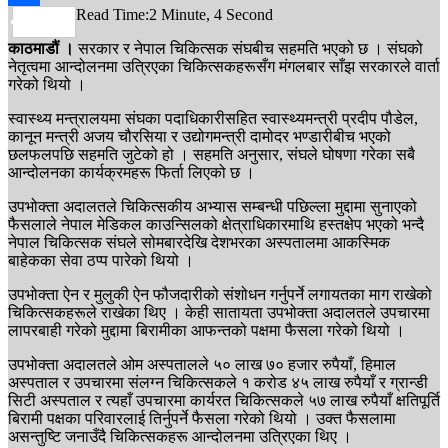
Read Time:
2 Minute, 4 Second
Share
काठमाडौं ।
सरकार र नेपाल चिकित्सक संघबीच सहमति भएको छ । संघको
नेतृत्वमा आन्दोलनमा उत्रिएका चिकित्सकहरूसँग मंगलबार साँझ सरकारले वार्ता
गरेको थियो ।
स्वास्थ्य मन्त्रालयमा संघका पदाधिकारीसहित स्वास्थ्यमन्त्री प्रदीप पौडेल,
कानून मन्त्री अजय चौरसिया र उद्योगमन्त्री दामोदर भण्डारीबीच भएको
छलफलपछि सहमति जुटेको हो । सहमति अनुसार, संघले घोषणा गरेका सबै
आन्दोलनका कार्यक्रमहरू फिर्ता लिएको छ ।
उपभोक्ता अदालतले चिकित्सकीय अभ्यास सम्बन्धी पछिल्ला मुद्दामा सुनाएको
फैसलाले नेपाल मेडिकल काउन्सिलको क्षेत्राधिकारमाथि हस्तक्षेप भएको भन्दै
नेपाल चिकित्सक संघले सोमबारदेखि देशभरका अस्पतालमा आकस्मिक
बाहेकका सेवा ठप्प पारेको थियो ।
उपभोक्ता ऐन र मुलुकी ऐन फौजदारीको संशोधन गर्नुपर्ने लगायतका माग राखेको
चिकित्सकहरूले राखेका थिए । केही सातायता उपभोक्ता अदालतले उपचारमा
लापरबाही गरेको मुद्दामा बिरामीका आफन्तको पक्षमा फैसला गरेको थियो ।
उपभोक्ता अदालतले ओम अस्पतालले ५० लाख ७० हजार रुपैयाँ, हिमाल
अस्पताल र उपचारमा संलग्न चिकित्सकले १ करोड ४५ लाख रुपैयाँ र ग्रान्डी
सिटी अस्पताल र त्यहाँ उपचारमा कार्यरत चिकित्सकले ५७ लाख रुपैयाँ क्षतिपूर्ति
बिरामी पक्षका परिवारलाई तिर्नुपर्ने फैसला गरेको थियो । उक्त फैसलामा
असन्तुष्टि जनाउँदै चिकित्सकहरू आन्दोलनमा उत्रिएका थिए ।