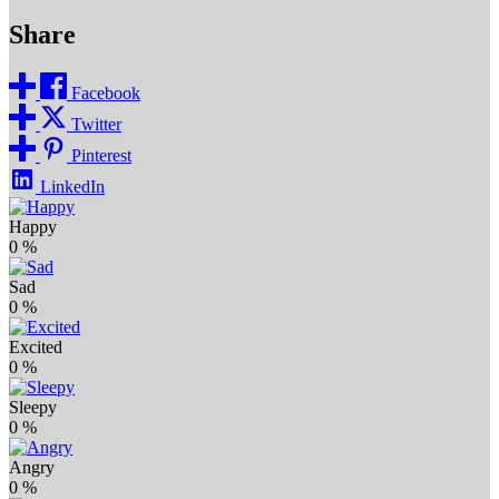
Share
Facebook
Twitter
Pinterest
LinkedIn
Happy
0
%
Sad
0
%
Excited
0
%
Sleepy
0
%
Angry
0
%