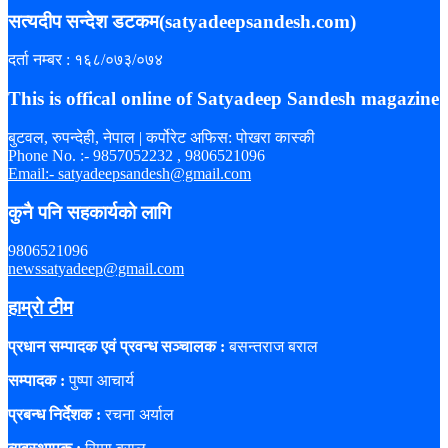
सत्यदीप सन्देश डटकम(satyadeepsandesh.com)
दर्ता नम्बर : १६८/०७३/०७४
This is offical online of Satyadeep Sandesh magazine
बुटवल, रुपन्देही, नेपाल | कर्पोरेट अफिस: पोखरा कास्की
Phone No. :- 9857052232 , 9806521096
Email:- satyadeepsandesh@gmail.com
कुनै पनि सहकार्यको लागि
9806521096
newssatyadeep@gmail.com
हाम्रो टीम
प्रधान सम्पादक एवं प्रवन्ध सञ्चालक :
बसन्तराज बराल
सम्पादक :
पुष्पा आचार्य
प्रबन्ध निर्देशक :
रचना अर्याल