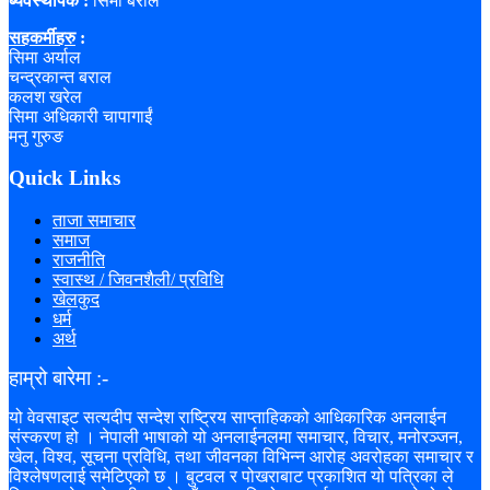
ब्यवस्थापक :
सिमा बराल
सहकर्मीहरु
:
सिमा अर्याल
चन्द्रकान्त बराल
कलश खरेल
सिमा अधिकारी चापागाईं
मनु गुरुङ
Quick Links
ताजा समाचार
समाज
राजनीति
स्वास्थ / जिवनशैली/ प्रविधि
खेलकुद
धर्म
अर्थ
हाम्रो बारेमा :-
यो वेवसाइट सत्यदीप सन्देश राष्ट्रिय साप्ताहिकको आधिकारिक अनलाईन
संस्करण हो । नेपाली भाषाको यो अनलाईनलमा समाचार, विचार, मनोरञ्जन,
खेल, विश्व, सूचना प्रविधि, तथा जीवनका विभिन्न आरोह अवरोहका समाचार र
विश्लेषणलाई समेटिएको छ । बुटवल र पोखराबाट प्रकाशित यो पत्रिका ले