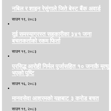
नबिल र शाइन रेसुंगाले जिते बेस्ट बैंक अवार्ड
साउन १९, २०८३
दुई समस्याग्रस्त सहकारीका ३४१ जना
बचतकर्ताको रकम फिर्ता
साउन १९, २०८३
प्रसिद्ध आरोही निर्मल पुर्जासहित १० जनाकै मृत्यु
भएको पुष्टि
साउन १६, २०८३
मानवसेवा आश्रमको यज्ञबाट ३ करोड बचत
साउन १९, २०८३