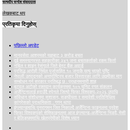
सत्यदीप सन्देश संवाददाता
लेखकबाट थप
प्रतिकृया दिनुहोस्
पछिल्लो अपडेट
मानवसेवा आश्रमको यज्ञबाट ३ करोड बचत
दुई समस्याग्रस्त सहकारीका ३४१ जना बचतकर्ताको रकम फिर्ता
नबिल र शाइन रेसुंगाले जिते बेस्ट बैंक अवार्ड
प्रसिद्ध आरोही निर्मल पुर्जासहित १० जनाकै मृत्यु भएको पुष्टि
नेपाली उत्पादनको अन्तर्राष्ट्रिय बजार विस्तारका लागि उद्यमीका माग
सम्बोधन गर्न सरकार प्रतिबद्ध छ : प्रधानमन्त्री शाह
बुटवल अटोको रक्तदान कार्यक्रममा १०५ युनिट रगत संकलन
अर्जेन्टिनालाई हराउँदै स्पेनले जित्यो फिफा विश्वकप-२०२६ उपाधि
संविधान संशोधनमा सुशासन, सङ्घीयता र समावेशी प्रतिनिधित्व
कांग्रेसको प्राथमिकता : गगन थापा
इंग्ल्यान्डमाथि पुनरागमन जित निकाल्दै अर्जेन्टिना फाइनलमा प्रवेश
फिफा विश्वकपको सेमिफाइनलमा आज इंग्ल्यान्ड-अर्जेन्टिना भिड्दै, मेसी
र बेलिङ्घममाथि खेलप्रेमीको विशेष ध्यान