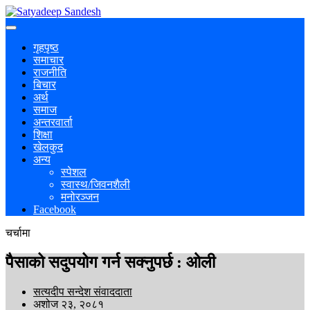
गृहपृष्ठ
समाचार
राजनीति
बिचार
अर्थ
समाज
अन्तरवार्ता
शिक्षा
खेलकुद
अन्य
स्पेशल
स्वास्थ/जिवनशैली
मनोरञ्जन
Facebook
चर्चामा
पैसाको सदुपयोग गर्न सक्नुपर्छ : ओली
सत्यदीप सन्देश संवाददाता
अशोज २३, २०८१