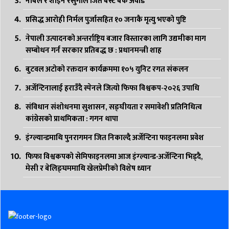
नबिल र शाइन रेसुंगाले जिते बेस्ट बैंक अवार्ड
प्रसिद्ध आरोही निर्मल पुर्जासहित १० जनाकै मृत्यु भएको पुष्टि
नेपाली उत्पादनको अन्तर्राष्ट्रिय बजार विस्तारका लागि उद्यमीका माग
सम्बोधन गर्न सरकार प्रतिबद्ध छ : प्रधानमन्त्री शाह
बुटवल अटोको रक्तदान कार्यक्रममा १०५ युनिट रगत संकलन
अर्जेन्टिनालाई हराउँदै स्पेनले जित्यो फिफा विश्वकप-२०२६ उपाधि
संविधान संशोधनमा सुशासन, सङ्घीयता र समावेशी प्रतिनिधित्व
कांग्रेसको प्राथमिकता : गगन थापा
इंग्ल्यान्डमाथि पुनरागमन जित निकाल्दै अर्जेन्टिना फाइनलमा प्रवेश
फिफा विश्वकपको सेमिफाइनलमा आज इंग्ल्यान्ड-अर्जेन्टिना भिड्दै,
मेसी र बेलिङ्घममाथि खेलप्रेमीको विशेष ध्यान