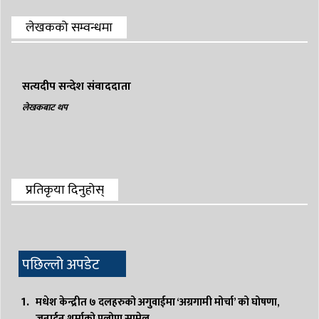
लेखकको सम्वन्धमा
सत्यदीप सन्देश संवाददाता
लेखकबाट थप
प्रतिकृया दिनुहोस्
पछिल्लो अपडेट
मधेश केन्द्रीत ७ दलहरुको अगुवाईमा ‘अग्रगामी मोर्चा’ को घोषणा,
जनार्दन शर्माको प्रलोपा सामेल