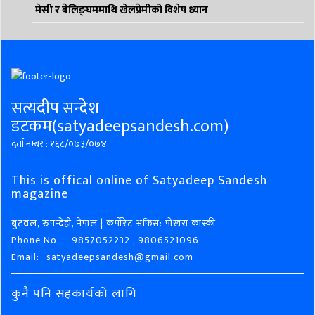
मेसी र बेलिङ्घममाथि खेलप्रेमीको विशेष ध्यान
सत्यदीप सन्देश
डटकम(satyadeepsandesh.com)
दर्ता नम्बर : १६८/०७३/०७४
This is offical online of Satyadeep Sandesh
magazine
बुटवल, रुपन्देही, नेपाल | कर्पोरेट अफिस: पोखरा कास्की
Phone No. :- 9857052232 , 9806521096
Email:- satyadeepsandesh@gmail.com
कुनै पनि सहकार्यको लागि