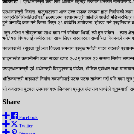
काठमाडौँ ।
प्रधानमन्त्री केपी शर्मा ओलीले महेन्द्र राजमार्गअन्तर्गत नाराय
प्रधानमन्त्री निवास, बालुवाटारमा आज उक्त सडक खण्डमा हाल निर्माणको काम रोकि
जनप्रतिनिधिसहितसँगको छलफलमा प्रधानमन्त्री ओलीले आउँदो मङ्सिरभित्र काम 
हुने जनाउँदै काम गर्ने जिम्मा लिएर २८ वर्षदेखि आयोजना ‘होल्ड’ गर्ने प्रवृत्तिबाट ब
‘जुन अपेक्षा र तीव्रताका साथ काम गर्न सोचेका थियौँ, त्यो हुन सकेन । त्यस क
भने,’यस विषयलाई गम्भीरताका साथ लिएर सरकारका सम्बन्धित निकायले काम गनुपर्ने
नवलपरासी ९सुस्ता पूर्व०का जिल्ला समन्वय प्रमुख भगौती यादव रुदलले प्रधानम
चाइनास्टेट कम्पनीसँग उक्त सडक खण्ड २०७९ साउन २२ सम्ममा निर्माण सम्पन्
उपप्रधानमन्त्री एवं अर्थमन्त्री विष्णुप्रसाद पौडेल, भौतिक पूर्वाधार तथा यात
भौतिकमन्त्री दाहालले निर्माण कम्पनीलाई पटक पटक ताकेता गर्दा पनि काम सुरु 
सो अवसरमा बुटवल उपमहानगरपालिकाका प्रमुख खेलराज पाण्डेले सुकुम्बासी समस
Share
Facebook
Twitter