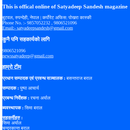
This is offical online of Satyadeep Sandesh magazine
बुटवल, रुपन्देही, नेपाल | कर्पोरेट अफिस: पोखरा कास्की
Phone No. :- 9857052232 , 9806521096
Email:- satyadeepsandesh@gmail.com
कुनै पनि सहकार्यको लागि
9806521096
newssatyadeep@gmail.com
हाम्रो टीम
प्रधान सम्पादक एवं प्रवन्ध सञ्चालक :
बसन्तराज बराल
सम्पादक :
पुष्पा आचार्य
प्रबन्ध निर्देशक :
रचना अर्याल
ब्यवस्थापक :
सिमा बराल
सहकर्मीहरु
:
सिमा अर्याल
चन्द्रकान्त बराल