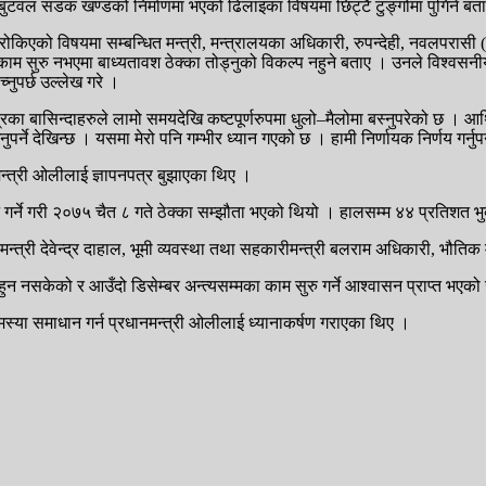
णगढ–बुटवल सडक खण्डको निर्माणमा भएको ढिलाइका विषयमा छिट्टै टुङ्गोमा पुगिने ब
एको विषयमा सम्बन्धित मन्त्री, मन्त्रालयका अधिकारी, रुपन्देही, नवलपरासी (बर्द
सुरु नभएमा बाध्यतावश ठेक्का तोड्नुको विकल्प नहुने बताए । उनले विश्वसनीय
च्नुपर्छ उल्लेख गरे ।
्षेत्रका बासिन्दाहरुले लामो समयदेखि कष्टपूर्णरुपमा धुलो–मैलोमा बस्नुपरेको छ
 देखिन्छ । यसमा मेरो पनि गम्भीर ध्यान गएको छ । हामी निर्णायक निर्णय गर्नुपर्न
न्त्री ओलीलाई ज्ञापनपत्र बुझाएका थिए ।
न गर्ने गरी २०७५ चैत ८ गते ठेक्का सम्झौता भएको थियो । हालसम्म ४४ प्रतिश
ायातमन्त्री देवेन्द्र दाहाल, भूमी व्यवस्था तथा सहकारीमन्त्री बलराम अधिकारी, 
हुन नसकेको र आउँदो डिसेम्बर अन्त्यसम्मका काम सुरु गर्ने आश्वासन प्राप्त भएक
्या समाधान गर्न प्रधानमन्त्री ओलीलाई ध्यानाकर्षण गराएका थिए ।