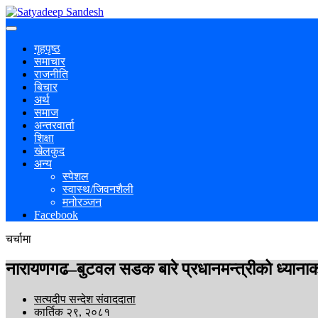
गृहपृष्ठ
समाचार
राजनीति
बिचार
अर्थ
समाज
अन्तरवार्ता
शिक्षा
खेलकुद
अन्य
स्पेशल
स्वास्थ/जिवनशैली
मनोरञ्जन
Facebook
चर्चामा
नारायणगढ–बुटवल सडक बारे प्रधानमन्त्रीको ध्यानाक
सत्यदीप सन्देश संवाददाता
कार्तिक २९, २०८१