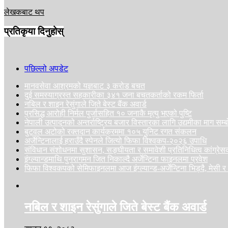
लेखकबाट थप
प्रतिकृया दिनुहोस्
पछिल्लो अपडेट
मानवसेवा आश्रमको यज्ञबाट ३ करोड बचत
दुई समस्याग्रस्त सहकारीका ३४१ जना बचतकर्ताको रकम फिर्ता
नबिल र शाइन रेसुंगाले जिते बेस्ट बैंक अवार्ड
प्रसिद्ध आरोही निर्मल पुर्जासहित १० जनाकै मृत्यु भएको पुष्टि
नेपाली उत्पादनको अन्तर्राष्ट्रिय बजार विस्तारका लागि उद्यमीका माग सम्ब
बुटवल अटोको रक्तदान कार्यक्रममा १०५ युनिट रगत संकलन
अर्जेन्टिनालाई हराउँदै स्पेनले जित्यो फिफा विश्वकप-२०२६ उपाधि
संविधान संशोधनमा सुशासन, सङ्घीयता र समावेशी प्रतिनिधित्व कांग्रे
इंग्ल्यान्डमाथि पुनरागमन जित निकाल्दै अर्जेन्टिना फाइनलमा प्रवेश
फिफा विश्वकपको सेमिफाइनलमा आज इंग्ल्यान्ड-अर्जेन्टिना भिड्दै, मेसी र
नबिल र शाइन रेसुंगाले जिते बेस्ट बैंक अवार्ड