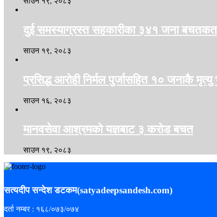
साउन १९, २०८३
दुई समस्याग्रस्त सहकारीका ३४१ जना बचतकर्ता
साउन १९, २०८३
प्रसिद्ध आरोही निर्मल पुर्जासहित १० जनाकै मृत्यु 
साउन १६, २०८३
मानवसेवा आश्रमको यज्ञबाट ३ करोड बचत
साउन १९, २०८३
सत्यदीप सन्देश डटकम(satyadeepsandesh.com)
दर्ता नम्बर : १६८/०७३/०७४