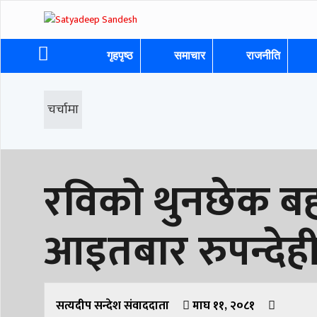
गृहपृष्ठ
समाचार
राजनीति
चर्चामा
रविको थुनछेक 
आइतबार रुपन्देह
सत्यदीप सन्देश संवाददाता
माघ ११, २०८१