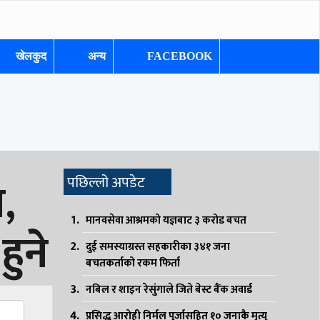
खेलकुद
अन्य
FACEBOOK
,
पछिल्लो अपडेट
मानवसेवा आश्रमको यज्ञबाट ३ करोड बचत
ुने
दुई समस्याग्रस्त सहकारीका ३४१ जना
बचतकर्ताको रकम फिर्ता
नबिल र शाइन रेसुंगाले जिते बेस्ट बैंक अवार्ड
ger
sApp
are
प्रसिद्ध आरोही निर्मल पुर्जासहित १० जनाकै मृत्यु