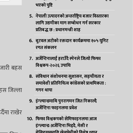
भएको पुष्टि
नेपाली उत्पादनको अन्तर्राष्ट्रिय बजार विस्तारका
लागि उद्यमीका माग सम्बोधन गर्न सरकार
प्रतिबद्ध छ : प्रधानमन्त्री शाह
बुटवल अटोको रक्तदान कार्यक्रममा १०५ युनिट
रगत संकलन
अर्जेन्टिनालाई हराउँदै स्पेनले जित्यो फिफा
विश्वकप-२०२६ उपाधि
ाट जारी बहस
संविधान संशोधनमा सुशासन, सङ्घीयता र
समावेशी प्रतिनिधित्व कांग्रेसको प्राथमिकता :
बहस जिल्ला
गगन थापा
इंग्ल्यान्डमाथि पुनरागमन जित निकाल्दै
अर्जेन्टिना फाइनलमा प्रवेश
्दैमा राखेर
फिफा विश्वकपको सेमिफाइनलमा आज
इंग्ल्यान्ड-अर्जेन्टिना भिड्दै, मेसी र
बेलिङ्घममाथि खेलप्रेमीको विशेष ध्यान