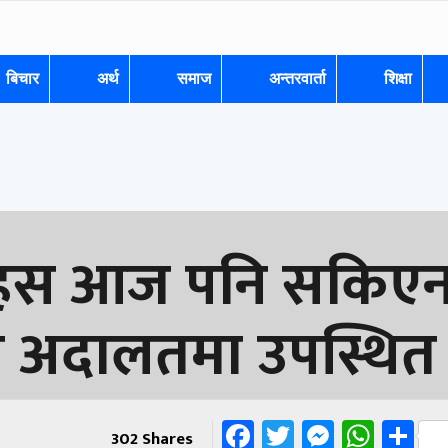
बिचार
अर्थ
समाज
अन्तरवार्ता
शिक्षा
बहस आज पनि सकिएन
ी अदालतमा उपस्थित ह
Facebook
Twitter
Messen
What
Sh
302
Shares