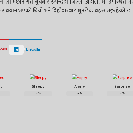
ि लामिछाने गत बुधबार रुपन्देही जिल्ला अदालतमा उपस्थित भ
िनभर बयान भएको थियो भने बिहीबारबाट थुनछेक बहस भइरहेको छ 
erest
LinkedIn
ed
Sleepy
Angry
Surprise
0
%
0
%
0
%