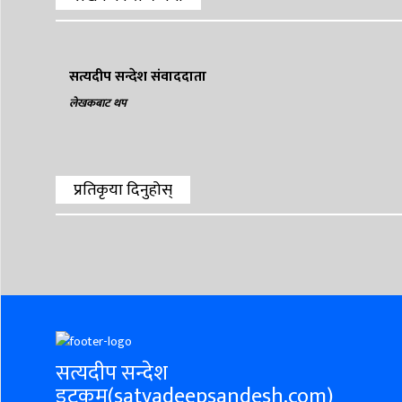
सत्यदीप सन्देश संवाददाता
लेखकबाट थप
प्रतिकृया दिनुहोस्
सत्यदीप सन्देश
डटकम(satyadeepsandesh.com)