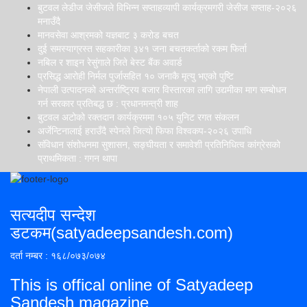
बुटवल लेडीज जेसीजले विभिन्न सप्ताहव्यापी कार्यक्रमगरी जेसीज सप्ताह-२०२६
मनाउँदै
मानवसेवा आश्रमको यज्ञबाट ३ करोड बचत
दुई समस्याग्रस्त सहकारीका ३४१ जना बचतकर्ताको रकम फिर्ता
नबिल र शाइन रेसुंगाले जिते बेस्ट बैंक अवार्ड
प्रसिद्ध आरोही निर्मल पुर्जासहित १० जनाकै मृत्यु भएको पुष्टि
नेपाली उत्पादनको अन्तर्राष्ट्रिय बजार विस्तारका लागि उद्यमीका माग सम्बोधन
गर्न सरकार प्रतिबद्ध छ : प्रधानमन्त्री शाह
बुटवल अटोको रक्तदान कार्यक्रममा १०५ युनिट रगत संकलन
अर्जेन्टिनालाई हराउँदै स्पेनले जित्यो फिफा विश्वकप-२०२६ उपाधि
संविधान संशोधनमा सुशासन, सङ्घीयता र समावेशी प्रतिनिधित्व कांग्रेसको
प्राथमिकता : गगन थापा
सत्यदीप सन्देश
डटकम(satyadeepsandesh.com)
दर्ता नम्बर : १६८/०७३/०७४
This is offical online of Satyadeep
Sandesh magazine