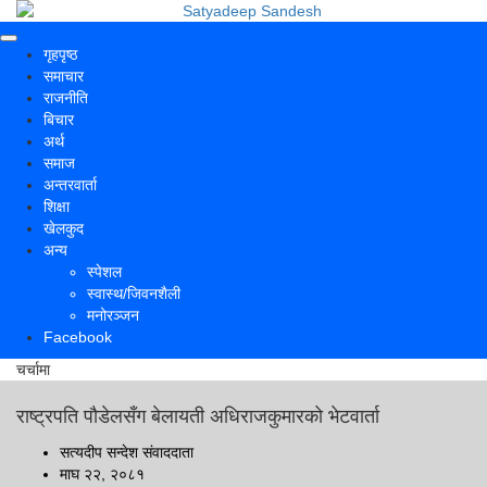
गृहपृष्ठ
समाचार
राजनीति
बिचार
अर्थ
समाज
अन्तरवार्ता
शिक्षा
खेलकुद
अन्य
स्पेशल
स्वास्थ/जिवनशैली
मनोरञ्जन
Facebook
चर्चामा
राष्ट्रपति पौडेलसँग बेलायती अधिराजकुमारको भेटवार्ता
सत्यदीप सन्देश संवाददाता
माघ २२, २०८१