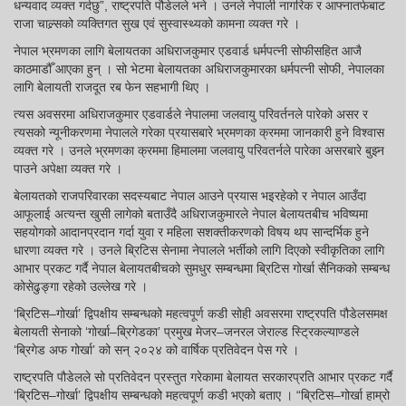
धन्यवाद व्यक्त गर्दछु”, राष्ट्रपति पौडेलले भने । उनले नेपाली नागरिक र आफ्नातर्फबाट
राजा चाल्र्सको व्यक्तिगत सुख एवं सुस्वास्थ्यको कामना व्यक्त गरे ।
नेपाल भ्रमणका लागि बेलायतका अधिराजकुमार एडवार्ड धर्मपत्नी सोफीसहित आजै
काठमाडौँ आएका हुन् । सो भेटमा बेलायतका अधिराजकुमारका धर्मपत्नी सोफी, नेपालका
लागि बेलायती राजदूत रब फेन सहभागी थिए ।
त्यस अवसरमा अधिराजकुमार एडवार्डले नेपालमा जलवायु परिवर्तनले पारेको असर र
त्यसको न्यूनीकरणमा नेपालले गरेका प्रयासबारे भ्रमणका क्रममा जानकारी हुने विश्वास
व्यक्त गरे । उनले भ्रमणका क्रममा हिमालमा जलवायु परिवतर्नले पारेका असरबारे बुझ्न
पाउने अपेक्षा व्यक्त गरे ।
बेलायतको राजपरिवारका सदस्यबाट नेपाल आउने प्रयास भइरहेको र नेपाल आउँदा
आफूलाई अत्यन्त खुसी लागेको बताउँदै अधिराजकुमारले नेपाल बेलायतबीच भविष्यमा
सहयोगको आदानप्रदान गर्दा युवा र महिला सशक्तीकरणको विषय थप सान्दर्भिक हुने
धारणा व्यक्त गरे । उनले ब्रिटिस सेनामा नेपालले भर्तीको लागि दिएको स्वीकृतिका लागि
आभार प्रकट गर्दै नेपाल बेलायतबीचको सुमधुर सम्बन्धमा ब्रिटिस गोर्खा सैनिकको सम्बन्ध
कोसेढुङ्गा रहेको उल्लेख गरे ।
‘ब्रिटिस–गोर्खा’ द्विपक्षीय सम्बन्धको महत्वपूर्ण कडी सोही अवसरमा राष्ट्रपति पौडेलसमक्ष
बेलायती सेनाको ‘गोर्खा–ब्रिगेडका’ प्रमुख मेजर–जनरल जेराल्ड स्ट्रिकल्याण्डले
‘ब्रिगेड अफ गोर्खा’ को सन् २०२४ को वार्षिक प्रतिवेदन पेस गरे ।
राष्ट्रपति पौडेलले सो प्रतिवेदन प्रस्तुत गरेकामा बेलायत सरकारप्रति आभार प्रकट गर्दै
‘ब्रिटिस–गोर्खा’ द्विपक्षीय सम्बन्धको महत्वपूर्ण कडी भएको बताए । “ब्रिटिस–गोर्खा हाम्रो