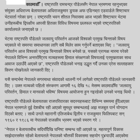
Share
काठमाडौँ ।
राष्ट्रपति रामचन्द्र पौडेलसँग नेपाल भ्रमणमा रहनुभएका
संयुक्त अधिराज्य बेलायतका अधिराजकुमार डुयक अफ एडिनब्रा एडवार्डले शिष्टाचार
भेटवार्ता गरेका छन् । राष्ट्रपति भवन शीतल निवासमा आज भएको शिष्टाचार भेटमा
उनीहरूबीच द्विपक्षीय आपसी हितका विविध विषयमा छलफल भएको राष्ट्रपतिको
कार्यालयले जनाएको छ ।
भेटमा राष्ट्रपति पौडेलले जलवायु परिवर्तन आजको विश्वको प्रमुख चिन्ताको विषय
भएकाले यो समस्या समाधानका लागि सबै मिलेर काम गर्नुपर्ने बताएका थिए । “जलवायु
परिवर्तन आज विश्वको प्रमुख चिन्ताको विषय बनेको छ, यसको प्रत्यक्ष मारमा परेको
नेपालले विभिन्न अन्तर्राष्ट्रिय मञ्चहरूमा हिमाल संरक्षणको विषयलाई प्रमुखताका साथ
आवाज उठाउँदै आएको छ”, राष्ट्रपति पौडेलको भनाइ उद्धृत गर्दै उनका प्रेस सल्लाहकार
किरण पोखरेलले जानकारी दिए ।
यसै सन्दर्भमा नेपालले सगरमाथा संवादको थालनी गर्न लागेको राष्ट्रपति पौडेलले जानकारी
दिए । उक्त मञ्चको पहिलो संस्करण आगामी १६ देखि १८ मेसम्म काठमाडौँमा ‘जलवायु
परिवर्तन, हिमाल र मानवको भविष्य’ विषयमा आयोजना हुन गइरहेको उनको भनाइ थियो ।
राष्ट्रपति पौडेलले बेलायतका राजपरिवारका सदस्यहरूबाट विभिन्न समयमा हुँदैआएका
नेपाल भ्रमणले दुई देशबीच रही आएको सुमधुर सम्बन्धलाई अझ मजबुत पार्न योगदान
दिएको बताए । साथै उनले महारानी एलिजाबेथ द्वितीय र राजकुमार फिलिपबाट सन्
१९६० र १९८६ मा नेपालको राजकीय भ्रमण भएको स्मरण गरे ।
“नेपाल र बेलायतबीच सदियौँदेखि घनिष्ट सम्बन्ध रही आएको छ, महत्वपूर्ण विकास
साझेदारसमेत रहेको बेलायतले नेपालको चौतर्फी विकासमा सहयोग पु¥याउँदै आएकोमा