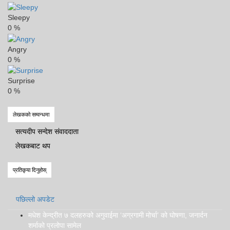
Sleepy
0
%
Angry
0
%
Surprise
0
%
लेखकको सम्वन्धमा
सत्यदीप सन्देश संवाददाता
लेखकबाट थप
प्रतिकृया दिनुहोस्
पछिल्लो अपडेट
मधेश केन्द्रीत ७ दलहरुको अगुवाईमा ‘अग्रगामी मोर्चा’ को घोषणा, जनार्दन
शर्माको प्रलोपा सामेल