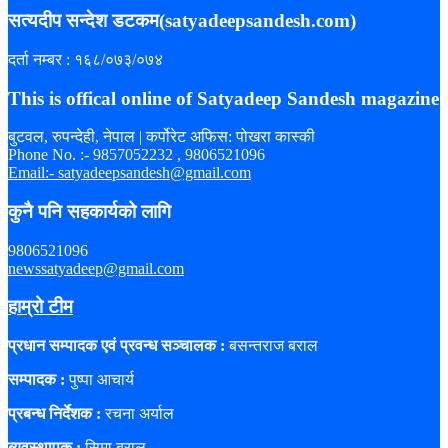
सत्यदीप सन्देश डटकम(satyadeepsandesh.com)
दर्ता नम्बर : १६८/०७३/०७४
This is offical online of Satyadeep Sandesh magazine
बुटवल, रुपन्देही, नेपाल | कर्पोरेट अफिस: पोखरा कास्की
Phone No. :- 9857052232 , 9806521096
Email:- satyadeepsandesh@gmail.com
कुनै पनि सहकार्यको लागि
9806521096
newssatyadeep@gmail.com
हाम्रो टीम
प्रधान सम्पादक एवं प्रवन्ध सञ्चालक :
बसन्तराज बराल
सम्पादक :
पुष्पा आचार्य
प्रबन्ध निर्देशक :
रचना अर्याल
ब्यवस्थापक :
सिमा बराल