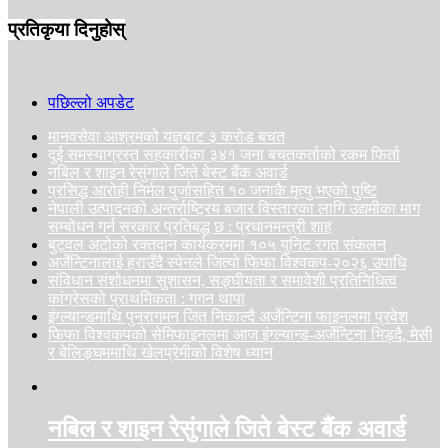
प्रतिकृया दिनुहोस्
पछिल्लो अपडेट
मानवसेवा आश्रमको यज्ञबाट ३ करोड बचत
दुई समस्याग्रस्त सहकारीका ३४१ जना बचतकर्ताको रकम फिर्ता
नबिल र शाइन रेसुंगाले जिते बेस्ट बैंक अवार्ड
प्रसिद्ध आरोही निर्मल पुर्जासहित १० जनाकै मृत्यु भएको पुष्टि
नेपाली उत्पादनको अन्तर्राष्ट्रिय बजार विस्तारका लागि उद्यमीका माग
सम्बोधन गर्न सरकार प्रतिबद्ध छ : प्रधानमन्त्री शाह
बुटवल अटोको रक्तदान कार्यक्रममा १०५ युनिट रगत संकलन
अर्जेन्टिनालाई हराउँदै स्पेनले जित्यो फिफा विश्वकप-२०२६ उपाधि
संविधान संशोधनमा सुशासन, सङ्घीयता र समावेशी प्रतिनिधित्व
कांग्रेसको प्राथमिकता : गगन थापा
इंग्ल्यान्डमाथि पुनरागमन जित निकाल्दै अर्जेन्टिना फाइनलमा प्रवेश
फिफा विश्वकपको सेमिफाइनलमा आज इंग्ल्यान्ड-अर्जेन्टिना भिड्दै, मेसी
र बेलिङ्घममाथि खेलप्रेमीको विशेष ध्यान
नबिल र शाइन रेसुंगाले जिते बेस्ट बैंक अवार्ड