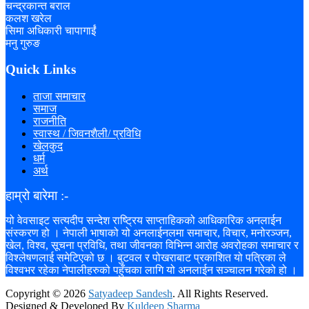
चन्द्रकान्त बराल
कलश खरेल
सिमा अधिकारी चापागाईं
मनु गुरुङ
Quick Links
ताजा समाचार
समाज
राजनीति
स्वास्थ / जिवनशैली/ प्रविधि
खेलकुद
धर्म
अर्थ
हाम्रो बारेमा :-
यो वेवसाइट सत्यदीप सन्देश राष्ट्रिय साप्ताहिकको आधिकारिक अनलाईन
संस्करण हो । नेपाली भाषाको यो अनलाईनलमा समाचार, विचार, मनोरञ्जन,
खेल, विश्व, सूचना प्रविधि, तथा जीवनका विभिन्न आरोह अवरोहका समाचार र
विश्लेषणलाई समेटिएको छ । बुटवल र पोखराबाट प्रकाशित यो पत्रिका ले
विश्वभर रहेका नेपालीहरुको पहुँचका लागि यो अनलाईन सञ्चालन गरेको हो ।
Copyright ©
2026
Satyadeep Sandesh
. All Rights Reserved.
Designed & Developed By
Kuldeep Sharma