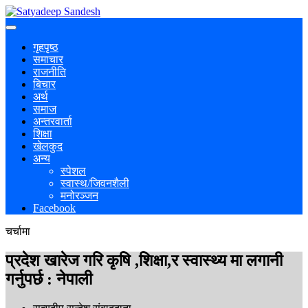
गृहपृष्ठ
समाचार
राजनीति
बिचार
अर्थ
समाज
अन्तरवार्ता
शिक्षा
खेलकुद
अन्य
स्पेशल
स्वास्थ/जिवनशैली
मनोरञ्जन
Facebook
चर्चामा
प्रदेश खारेज गरि कृषि ,शिक्षा,र स्वास्थ्य मा लगानी
गर्नुपर्छ : नेपाली