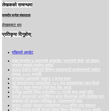
लेखकको सम्वन्धमा
सत्यदीप सन्देश संवाददाता
लेखकबाट थप
प्रतिकृया दिनुहोस्
पछिल्लो अपडेट
मधेश केन्द्रीत ७ दलहरुको अगुवाईमा ‘अग्रगामी मोर्चा’ को घोषणा,
जनार्दन शर्माको प्रलोपा सामेल
बुटवल लेडीज जेसीजले विभिन्न सप्ताहव्यापी कार्यक्रमगरी जेसीज
सप्ताह-२०२६ मनाउँदै
मानवसेवा आश्रमको यज्ञबाट ३ करोड बचत
दुई समस्याग्रस्त सहकारीका ३४१ जना बचतकर्ताको रकम फिर्ता
नबिल र शाइन रेसुंगाले जिते बेस्ट बैंक अवार्ड
प्रसिद्ध आरोही निर्मल पुर्जासहित १० जनाकै मृत्यु भएको पुष्टि
नेपाली उत्पादनको अन्तर्राष्ट्रिय बजार विस्तारका लागि उद्यमीका माग
सम्बोधन गर्न सरकार प्रतिबद्ध छ : प्रधानमन्त्री शाह
बुटवल अटोको रक्तदान कार्यक्रममा १०५ युनिट रगत संकलन
अर्जेन्टिनालाई हराउँदै स्पेनले जित्यो फिफा विश्वकप-२०२६ उपाधि