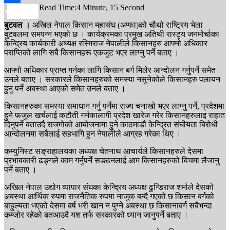
Read Time:
4 Minute, 15 Second
Share
बुटवल ।
अखिल नेपाल किसान महासंघ (अप्फा)को चौथो राष्ट्रिय भेला
बुटवलमा समपन्न भएको छ । कार्यक्रमका प्रमुख अतिथी रास्टृय जनमोर्चाका
केन्द्रिय कार्यकारी अध्यक्ष रस्मिराज नेपालीले किसानहरु आफ्नो अधिकार
पराप्तिको लागि सबै किसानहरू एकजुट भएर लाग्नु पर्ने बताए ।
आफ्नो अधिकार प्राप्त गर्नका लागि किसान बर्ग मिलेर आन्दोलन गर्नुपर्ने समेत
उनले बताए । सरकारले किसानहरुको समस्या नसुनेकोले किसानहरु पलायन
हुनु पर्ने अबस्था आएको समेत उनले बताए ।
किसानहरुका समस्या समाधान गर्नु पर्नेमा राज्य चनाखो भएर लाग्नु पर्ने, प्रदेशमा
हुने फजुल खर्चलाई कटौती गर्नकालागी प्रदेश खारेज गरेर किसानहरुलाइ राहात
दिनुपर्ने बताउदै राजमोको आयोजनामा हुने काठमाडौं केन्द्रित संघीयता बिरोधी
आन्दोलनमा सबैलाई सहभागि हुन नेपालीले आग्रह गरेका थिए ।
कम्युनिस्ट सङ्राहालयका अध्यक्ष चेतनाथ आचार्यले किसानहरुले देसमा
प्रभाबकारी ढङ्गले काम गर्नुपर्ने सङठनलाई आम किसानहरुको बिचमा लैजानु
पर्ने बताए ।
अखिल नेपाल उद्योग व्यापार संघका केन्द्रिय अध्यक्ष ढुन्डिराज शर्माले देसको
अबस्था आर्थिक रुपमा राजनैतिक रुपमा नाजुक बन्दै गएको छ किसान बर्गको
बाहुल्यता भएको देसमा बर्ष भरी खान न पुग्ने अबस्था छ किसानाबर्ग सबैभन्दा
कम्जोर रहेको बतआउदै यश तर्फ सरकारको ध्यान जानुपर्ने बताए ।