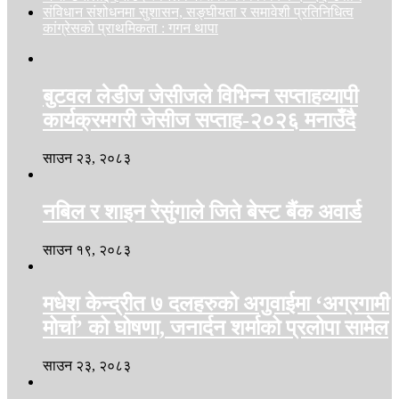
संविधान संशोधनमा सुशासन, सङ्घीयता र समावेशी प्रतिनिधित्व
कांग्रेसको प्राथमिकता : गगन थापा
बुटवल लेडीज जेसीजले विभिन्न सप्ताहव्यापी
कार्यक्रमगरी जेसीज सप्ताह-२०२६ मनाउँदै
साउन २३, २०८३
नबिल र शाइन रेसुंगाले जिते बेस्ट बैंक अवार्ड
साउन १९, २०८३
मधेश केन्द्रीत ७ दलहरुको अगुवाईमा ‘अग्रगामी
मोर्चा’ को घोषणा, जनार्दन शर्माको प्रलोपा सामेल
साउन २३, २०८३