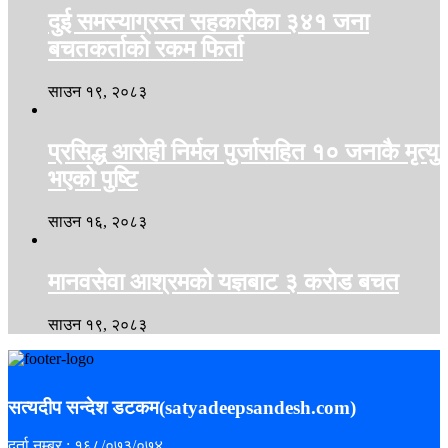
दुई समस्याग्रस्त सहकारीका ३४१ जना
बचतकर्ताको रकम फिर्ता
साउन १९, २०८३
प्रसिद्ध आरोही निर्मल पुर्जासहित १० जनाकै मृत्यु
भएको पुष्टि
साउन १६, २०८३
मानवसेवा आश्रमको यज्ञबाट ३ करोड बचत
साउन १९, २०८३
सत्यदीप सन्देश डटकम(satyadeepsandesh.com)
दर्ता नम्बर : १६८/०७३/०७४