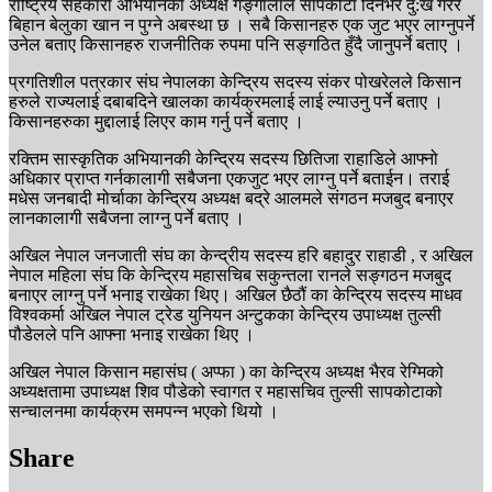
राष्ट्रिय सहकारी अभियानका अध्यक्ष गङ्गालाल सापकोटा दिनभर दु:ख गरेर
बिहान बेलुका खान न पुग्ने अबस्था छ । सबै किसानहरु एक जुट भएर लाग्नुपर्ने
उनेल बताए किसानहरु राजनीतिक रुपमा पनि सङ्गठित हुँदै जानुपर्ने बताए ।
प्रगतिशील पत्रकार संघ नेपालका केन्द्रिय सदस्य संकर पोखरेलले किसान
हरुले राज्यलाई दबाबदिने खालका कार्यक्रमलाई लाई ल्याउनु पर्ने बताए ।
किसानहरुका मुद्दालाई लिएर काम गर्नु पर्ने बताए ।
रक्तिम सास्कृतिक अभियानकी केन्द्रिय सदस्य छितिजा राहाडिले आफ्नो
अधिकार प्राप्त गर्नकालागी सबैजना एकजुट भएर लाग्नु पर्ने बताईन। तराई
मधेस जनबादी मोर्चाका केन्द्रिय अध्यक्ष बद्रे आलमले संगठन मजबुद बनाएर
लानकालागी सबैजना लाग्नु पर्ने बताए ।
अखिल नेपाल जनजाती संघ का केन्द्रीय सदस्य हरि बहादुर राहाडी , र अखिल
नेपाल महिला संघ कि केन्द्रिय महासचिब सकुन्तला रानले सङ्गठन मजबुद
बनाएर लाग्नु पर्ने भनाइ राखेका थिए। अखिल छैठौं का केन्द्रिय सदस्य माधव
विश्वकर्मा अखिल नेपाल ट्रेड युनियन अन्टुकका केन्द्रिय उपाध्यक्ष तुल्सी
पौडेलले पनि आफ्ना भनाइ राखेका थिए ।
अखिल नेपाल किसान महासंघ ( अप्फा ) का केन्द्रिय अध्यक्ष भैरव रेग्मिको
अध्यक्षतामा उपाध्यक्ष शिव पौडेको स्वागत र महासचिव तुल्सी सापकोटाको
सन्चालनमा कार्यक्रम समपन्न भएको थियो ।
Share