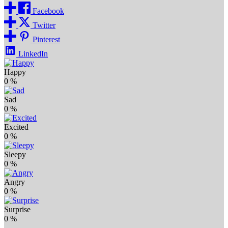
Facebook
Twitter
Pinterest
LinkedIn
Happy
0
%
Sad
0
%
Excited
0
%
Sleepy
0
%
Angry
0
%
Surprise
0
%