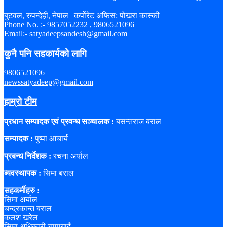
बुटवल, रुपन्देही, नेपाल | कर्पोरेट अफिस: पोखरा कास्की
Phone No. :- 9857052232 , 9806521096
Email:- satyadeepsandesh@gmail.com
कुनै पनि सहकार्यको लागि
9806521096
newssatyadeep@gmail.com
हाम्रो टीम
प्रधान सम्पादक एवं प्रवन्ध सञ्चालक :
बसन्तराज बराल
सम्पादक :
पुष्पा आचार्य
प्रबन्ध निर्देशक :
रचना अर्याल
ब्यवस्थापक :
सिमा बराल
सहकर्मीहरु
:
सिमा अर्याल
चन्द्रकान्त बराल
कलश खरेल
सिमा अधिकारी चापागाईं