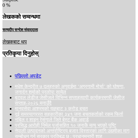
0
%
लेखकको सम्वन्धमा
सत्यदीप सन्देश संवाददाता
लेखकबाट थप
प्रतिकृया दिनुहोस्
पछिल्लो अपडेट
मधेश केन्द्रीत ७ दलहरुको अगुवाईमा ‘अग्रगामी मोर्चा’ को घोषणा,
जनार्दन शर्माको प्रलोपा सामेल
बुटवल लेडीज जेसीजले विभिन्न सप्ताहव्यापी कार्यक्रमगरी जेसीज
सप्ताह-२०२६ मनाउँदै
मानवसेवा आश्रमको यज्ञबाट ३ करोड बचत
दुई समस्याग्रस्त सहकारीका ३४१ जना बचतकर्ताको रकम फिर्ता
नबिल र शाइन रेसुंगाले जिते बेस्ट बैंक अवार्ड
प्रसिद्ध आरोही निर्मल पुर्जासहित १० जनाकै मृत्यु भएको पुष्टि
नेपाली उत्पादनको अन्तर्राष्ट्रिय बजार विस्तारका लागि उद्यमीका माग
सम्बोधन गर्न सरकार प्रतिबद्ध छ : प्रधानमन्त्री शाह