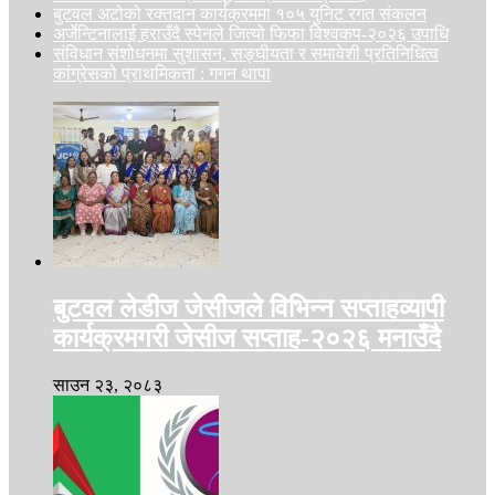
बुटवल अटोको रक्तदान कार्यक्रममा १०५ युनिट रगत संकलन
अर्जेन्टिनालाई हराउँदै स्पेनले जित्यो फिफा विश्वकप-२०२६ उपाधि
संविधान संशोधनमा सुशासन, सङ्घीयता र समावेशी प्रतिनिधित्व
कांग्रेसको प्राथमिकता : गगन थापा
बुटवल लेडीज जेसीजले विभिन्न सप्ताहव्यापी
कार्यक्रमगरी जेसीज सप्ताह-२०२६ मनाउँदै
साउन २३, २०८३