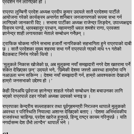
प्रदर्शन गर्न लागिएको हो ।
राप्रपा लुम्बिनी प्रदेश अध्यक्ष प्रदीप कुमार उदयले सातै प्रदेशमा पार्टीले
आयोजना गरेको कार्यक्रम अन्तर्गत शनिबार जनजागरणको रूपमा सभा गर्न
लागिएको जानकारी दिए । सभामा पार्टीका अध्यक्ष राजेन्द्र लिङ्देन, उपाध्यक्षद्वय
विक्रम पाण्डे, ध्रवबहादुर प्रधान, महामन्त्री धवल शमशेर राणा, प्रवक्ता
ज्ञानेन्द्र शाही लगायतका नेताले सम्बोधन गर्नेछन् ।
ट्राफिक चोकमा गरिने सभामा हजारौं नागरिकको सहभागिता हुने राप्रपाको दाबी
छ । सातै प्रदेशका मुख्य शहरमा सभा गर्ने राप्रपाले गएको माघ ११ गतेको
बैठकबाट निर्णय गरेको थियो ।
‘मुलुकले निकास खोजेको छ, अब मुलुकमा नयाँ समझदारी नगरे देश खतरामा पर्ने
संकेत देखिएका छन्’ उदयले भने, ‘छिमेकी देशमा जस्तो अवस्था हाम्रोमा पनि
नआउला भन्न सकिन्न । देशमा नयाँ समझदारी गर्न, हाम्रो आवश्यकता देखाउने
हाम्रो जनसभाको उद्देश्य हो ।’
केही दिनअघि पूर्वराजा ज्ञानेन्द्र शाहले गरेको सम्बोधन देश बचाउनका लागि
भएको राप्रपाले ठहर गरेको अध्यक्ष उदयको भनाइ छ ।
राप्रपाका केन्द्रीय सल्लाहकार तथा पूर्वगृहमन्त्री निरञ्जन थापाले मुलुकको
अवस्था र परिस्थिति नियाल्दा अशान्त देखिएको बताए । ‘देशमा अभिभावकीय
राजसंस्था चाहिन्छ, प्रदेश खारेज हुनुपर्छ, हिन्दू राष्ट्र कायम गरिनुपर्छ । यति
नगर्दासम्म देश उँभो लाग्दैन’ थापाले भने ।