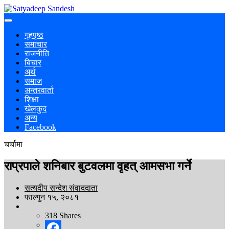
गृहपृष्ठ
समाचार
राजनीति
बिचार
अर्थ
समाज
अन्तरवार्ता
शिक्षा
खेलकुद
अन्य
Facebook
चर्चामा
राप्रपाले शनिबार बुटवलमा वृहत् आमसभा गर्ने
सत्यदीप सन्देश संवाददाता
फाल्गुन १५, २०८१
318
Shares