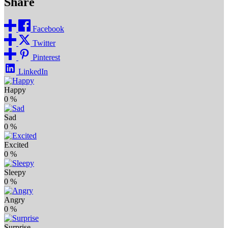
Share
Facebook
Twitter
Pinterest
LinkedIn
Happy
0
%
Sad
0
%
Excited
0
%
Sleepy
0
%
Angry
0
%
Surprise