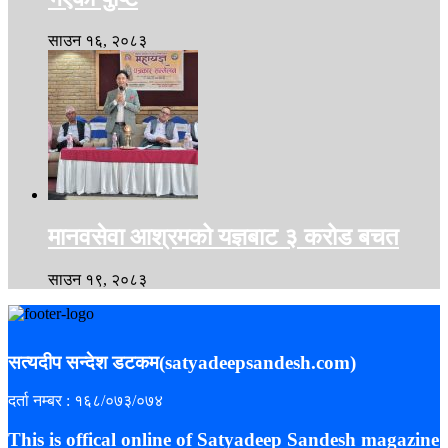
साउन १६, २०८३
मानवसेवा आश्रमको यज्ञबाट ३ करोड बचत
साउन १९, २०८३
सत्यदीप सन्देश डटकम(satyadeepsandesh.com)
दर्ता नम्बर : १६८/०७३/०७४
This is offical online of Satyadeep Sandesh magazine