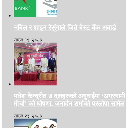
नबिल र शाइन रेसुंगाले जिते बेस्ट बैंक अवार्ड
साउन १९, २०८३
मधेश केन्द्रीत ७ दलहरुको अगुवाईमा ‘अग्रगामी
मोर्चा’ को घोषणा, जनार्दन शर्माको प्रलोपा सामेल
साउन २३, २०८३