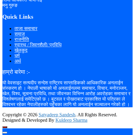
मनु गुरुङ
Quick Links
ताजा समाचार
समाज
राजनीति
स्वास्थ / जिवनशैली/ प्रविधि
खेलकुद
धर्म
अर्थ
हाम्रो बारेमा :-
यो वेवसाइट सत्यदीप सन्देश राष्ट्रिय साप्ताहिकको आधिकारिक अनलाईन
संस्करण हो । नेपाली भाषाको यो अनलाईनलमा समाचार, विचार, मनोरञ्जन,
खेल, विश्व, सूचना प्रविधि, तथा जीवनका विभिन्न आरोह अवरोहका समाचार र
विश्लेषणलाई समेटिएको छ । बुटवल र पोखराबाट प्रकाशित यो पत्रिका ले
विश्वभर रहेका नेपालीहरुको पहुँचका लागि यो अनलाईन सञ्चालन गरेको हो ।
Copyright ©
2026
Satyadeep Sandesh
. All Rights Reserved.
Designed & Developed By
Kuldeep Sharma