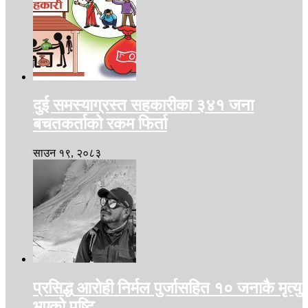
दुई समस्याग्रस्त सहकारीका ३४१ जना
बचतकर्ताको रकम फिर्ता
साउन १९, २०८३
प्रसिद्ध आरोही निर्मल पुर्जासहित १० जनाकै मृत्यु
भएको पुष्टि