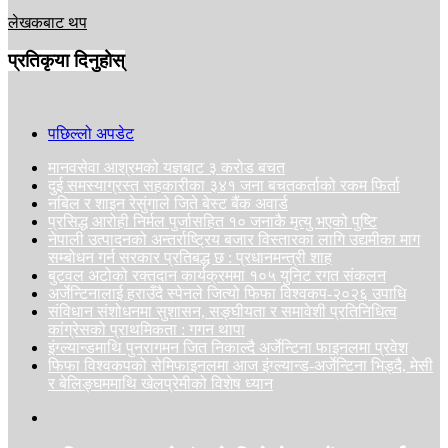
लेखकबाट थप
प्रतिकृया दिनुहोस्
पछिल्लो अपडेट
मानवसेवा आश्रमको यज्ञबाट ३ करोड बचत
दुई समस्याग्रस्त सहकारीका ३४१ जना बचतकर्ताको रकम फिर्ता
नबिल र शाइन रेसुंगाले जिते बेस्ट बैंक अवार्ड
प्रसिद्ध आरोही निर्मल पुर्जासहित १० जनाकै मृत्यु भएको पुष्टि
नेपाली उत्पादनको अन्तर्राष्ट्रिय बजार विस्तारका लागि उद्यमीका माग
सम्बोधन गर्न सरकार प्रतिबद्ध छ : प्रधानमन्त्री शाह
बुटवल अटोको रक्तदान कार्यक्रममा १०५ युनिट रगत संकलन
अर्जेन्टिनालाई हराउँदै स्पेनले जित्यो फिफा विश्वकप-२०२६ उपाधि
संविधान संशोधनमा सुशासन, सङ्घीयता र समावेशी प्रतिनिधित्व
कांग्रेसको प्राथमिकता : गगन थापा
इंग्ल्यान्डमाथि पुनरागमन जित निकाल्दै अर्जेन्टिना फाइनलमा प्रवेश
फिफा विश्वकपको सेमिफाइनलमा आज इंग्ल्यान्ड-अर्जेन्टिना भिड्दै, मेसी
र बेलिङ्घममाथि खेलप्रेमीको विशेष ध्यान