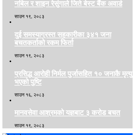
नबिल र शाइन रेसुंगाले जिते बेस्ट बैंक अवार्ड
साउन १९, २०८३
दुई समस्याग्रस्त सहकारीका ३४१ जना
बचतकर्ताको रकम फिर्ता
साउन १९, २०८३
प्रसिद्ध आरोही निर्मल पुर्जासहित १० जनाकै मृत्यु
भएको पुष्टि
साउन १६, २०८३
मानवसेवा आश्रमको यज्ञबाट ३ करोड बचत
साउन १९, २०८३