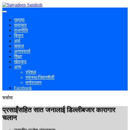
गृहपृष्ठ
समाचार
राजनीति
बिचार
अर्थ
समाज
अन्तरवार्ता
शिक्षा
खेलकुद
अन्य
स्पेशल
स्वास्थ/जिवनशैली
मनोरञ्जन
Facebook
चर्चामा
प्रसाईंसहित सात जनालाई डिल्लीबजार कारागार
चलान