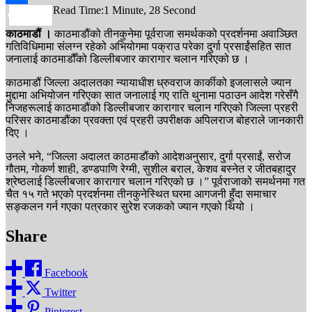
Read Time:
1 Minute, 28 Second
Share
काठमाडौं ।
काठमाडौंको तीनकुनेमा पूर्वराजा समर्थकको प्रदर्शनमा अवाञ्छित
गतिविधिमामा संलग्न रहेको अभियोगमा पक्राउ परेका दुर्गा प्रसाईंसहित सात
जनालाई काठमाडौँको डिल्लीबजार कारागार चलान गरिएको छ ।
काठमाडौं जिल्ला अदालतका न्यायाधीश ध्रुवराज कार्कीको इजलासले ज्यान
मुद्दामा अभियोजन गरिएका सात जनालाई गए राति थुनामा पठाउन आदेश गरेसँगै
निजहरूलाई काठमाडौंको डिल्लीबजार कारागार चलान गरिएको जिल्ला प्रहरी
परिसर काठमाडौंका प्रवक्ता एवं प्रहरी उपरीक्षक अपिलराज बोहराले जानकारी
दिए ।
उनले भने, “जिल्ला अदालत काठमाडौंको आदेशअनुसार, दुर्गा प्रसाईं, सरोज
गौतम, गोकर्ण शाही, डण्डपाणि रेग्मी, सुशील बराल, केशव बस्नेत र जीतबहादुर
श्रेष्ठलाई डिल्लीबजार कारागार चलान गरिएको छ ।” पूर्वराजाको समर्थनमा गत
चैत १५ गते भएको प्रदर्शनमा तीनकुनेस्थित घरमा आगजनी हुँदा समाचार
सङ्कलन गर्न गएका पत्रकार सुरेश रजकको ज्यान गएको थियो ।
Share
Facebook
Twitter
Pinterest