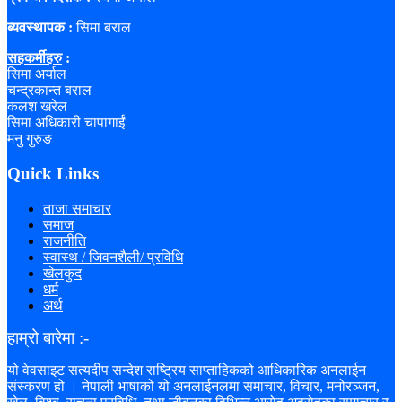
ब्यवस्थापक :
सिमा बराल
सहकर्मीहरु
:
सिमा अर्याल
चन्द्रकान्त बराल
कलश खरेल
सिमा अधिकारी चापागाईं
मनु गुरुङ
Quick Links
ताजा समाचार
समाज
राजनीति
स्वास्थ / जिवनशैली/ प्रविधि
खेलकुद
धर्म
अर्थ
हाम्रो बारेमा :-
यो वेवसाइट सत्यदीप सन्देश राष्ट्रिय साप्ताहिकको आधिकारिक अनलाईन
संस्करण हो । नेपाली भाषाको यो अनलाईनलमा समाचार, विचार, मनोरञ्जन,