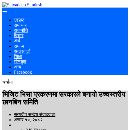
गृहपृष्ठ
समाचार
राजनीति
बिचार
अर्थ
समाज
अन्तरवार्ता
शिक्षा
खेलकुद
अन्य
Facebook
चर्चामा
भिजिट भिसा प्रकरणमा सरकारले बनायो उच्चस्तरीय
छानबिन समिति
सत्यदीप सन्देश संवाददाता
असार १०, २०८२