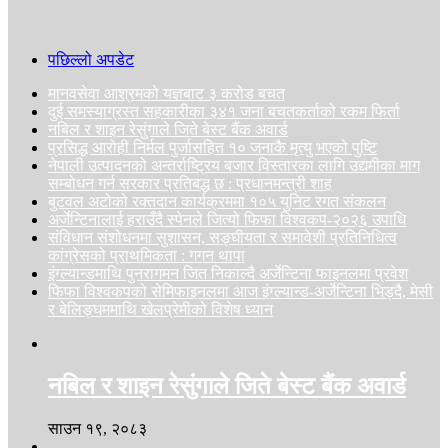
पछिल्लो अपडेट
मानवसेवा आश्रमको यज्ञबाट ३ करोड बचत
दुई समस्याग्रस्त सहकारीका ३४१ जना बचतकर्ताको रकम फिर्ता
नबिल र शाइन रेसुंगाले जिते बेस्ट बैंक अवार्ड
प्रसिद्ध आरोही निर्मल पुर्जासहित १० जनाकै मृत्यु भएको पुष्टि
नेपाली उत्पादनको अन्तर्राष्ट्रिय बजार विस्तारका लागि उद्यमीका माग
सम्बोधन गर्न सरकार प्रतिबद्ध छ : प्रधानमन्त्री शाह
बुटवल अटोको रक्तदान कार्यक्रममा १०५ युनिट रगत संकलन
अर्जेन्टिनालाई हराउँदै स्पेनले जित्यो फिफा विश्वकप-२०२६ उपाधि
संविधान संशोधनमा सुशासन, सङ्घीयता र समावेशी प्रतिनिधित्व
कांग्रेसको प्राथमिकता : गगन थापा
इंग्ल्यान्डमाथि पुनरागमन जित निकाल्दै अर्जेन्टिना फाइनलमा प्रवेश
फिफा विश्वकपको सेमिफाइनलमा आज इंग्ल्यान्ड-अर्जेन्टिना भिड्दै, मेसी
र बेलिङ्घममाथि खेलप्रेमीको विशेष ध्यान
नबिल र शाइन रेसुंगाले जिते बेस्ट बैंक अवार्ड
साउन १९, २०८३