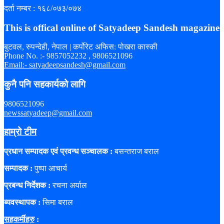
दर्ता नम्बर : १६८/०७३/०७४
This is offical online of Satyadeep Sandesh magazine
बुटवल, रुपन्देही, नेपाल | कर्पोरेट अफिस: पोखरा कास्की
Phone No. :- 9857052232 , 9806521096
Email:- satyadeepsandesh@gmail.com
कुनै पनि सहकार्यको लागि
9806521096
newssatyadeep@gmail.com
हाम्रो टीम
प्रधान सम्पादक एवं प्रवन्ध सञ्चालक :
बसन्तराज बराल
सम्पादक :
पुष्पा आचार्य
प्रबन्ध निर्देशक :
रचना अर्याल
ब्यवस्थापक :
सिमा बराल
सहकर्मीहरु
: