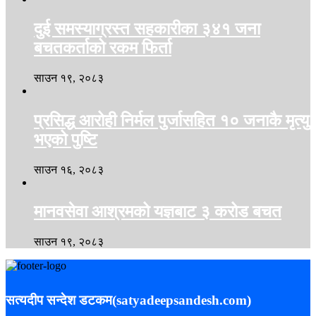
दुई समस्याग्रस्त सहकारीका ३४१ जना
बचतकर्ताको रकम फिर्ता
साउन १९, २०८३
प्रसिद्ध आरोही निर्मल पुर्जासहित १० जनाकै मृत्यु
भएको पुष्टि
साउन १६, २०८३
मानवसेवा आश्रमको यज्ञबाट ३ करोड बचत
साउन १९, २०८३
सत्यदीप सन्देश डटकम(satyadeepsandesh.com)