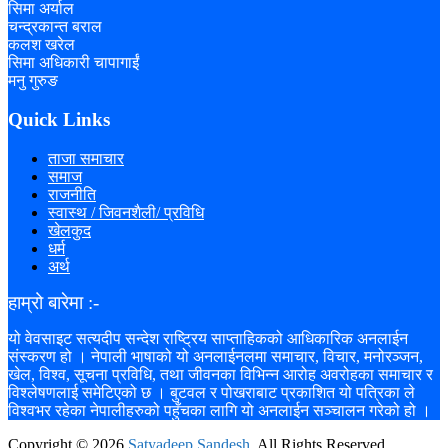
सिमा अर्याल
चन्द्रकान्त बराल
कलश खरेल
सिमा अधिकारी चापागाईं
मनु गुरुङ
Quick Links
ताजा समाचार
समाज
राजनीति
स्वास्थ / जिवनशैली/ प्रविधि
खेलकुद
धर्म
अर्थ
हाम्रो बारेमा :-
यो वेवसाइट सत्यदीप सन्देश राष्ट्रिय साप्ताहिकको आधिकारिक अनलाईन
संस्करण हो । नेपाली भाषाको यो अनलाईनलमा समाचार, विचार, मनोरञ्जन,
खेल, विश्व, सूचना प्रविधि, तथा जीवनका विभिन्न आरोह अवरोहका समाचार र
विश्लेषणलाई समेटिएको छ । बुटवल र पोखराबाट प्रकाशित यो पत्रिका ले
विश्वभर रहेका नेपालीहरुको पहुँचका लागि यो अनलाईन सञ्चालन गरेको हो ।
Copyright ©
2026
Satyadeep Sandesh
. All Rights Reserved.