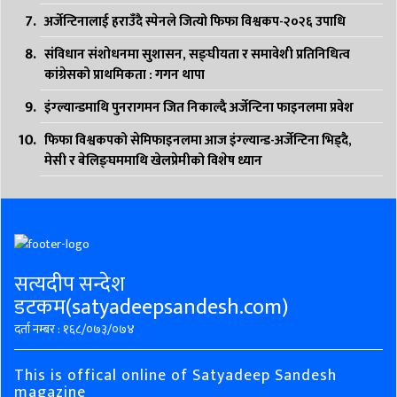
अर्जेन्टिनालाई हराउँदै स्पेनले जित्यो फिफा विश्वकप-२०२६ उपाधि
संविधान संशोधनमा सुशासन, सङ्घीयता र समावेशी प्रतिनिधित्व
कांग्रेसको प्राथमिकता : गगन थापा
इंग्ल्यान्डमाथि पुनरागमन जित निकाल्दै अर्जेन्टिना फाइनलमा प्रवेश
फिफा विश्वकपको सेमिफाइनलमा आज इंग्ल्यान्ड-अर्जेन्टिना भिड्दै,
मेसी र बेलिङ्घममाथि खेलप्रेमीको विशेष ध्यान
सत्यदीप सन्देश
डटकम(satyadeepsandesh.com)
दर्ता नम्बर : १६८/०७३/०७४
This is offical online of Satyadeep Sandesh
magazine