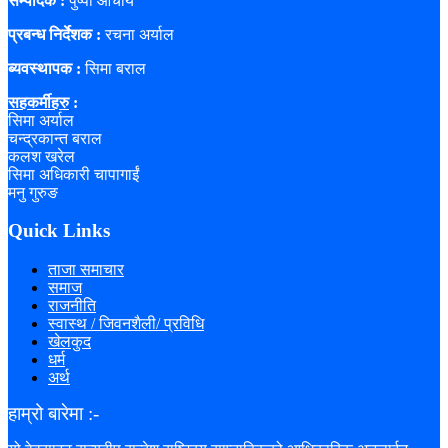
सम्पादक :
पुष्पा आचार्य
प्रबन्ध निर्देशक :
रचना अर्याल
ब्यवस्थापक :
सिमा बराल
सहकर्मीहरु
:
सिमा अर्याल
चन्द्रकान्त बराल
कलश खरेल
सिमा अधिकारी चापागाईं
मनु गुरुङ
Quick Links
ताजा समाचार
समाज
राजनीति
स्वास्थ / जिवनशैली/ प्रविधि
खेलकुद
धर्म
अर्थ
हाम्रो बारेमा :-