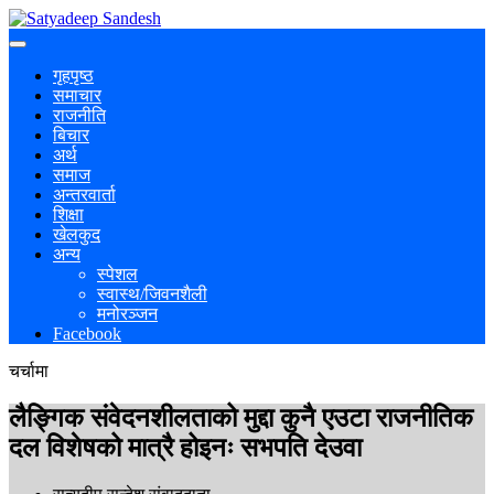
गृहपृष्ठ
समाचार
राजनीति
बिचार
अर्थ
समाज
अन्तरवार्ता
शिक्षा
खेलकुद
अन्य
स्पेशल
स्वास्थ/जिवनशैली
मनोरञ्जन
Facebook
चर्चामा
लैङ्गिक संवेदनशीलताको मुद्दा कुनै एउटा राजनीतिक
दल विशेषको मात्रै होइनः सभपति देउवा