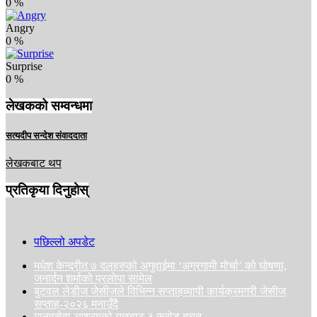
0
%
Angry
0
%
Surprise
0
%
लेखकको सम्वन्धमा
सत्यदीप सन्देश संवाददाता
लेखकबाट थप
प्रतिकृया दिनुहोस्
पछिल्लो अपडेट
मधेश केन्द्रीत ७ दलहरुको अगुवाईमा ‘अग्रगामी मोर्चा’ को घोषणा,
जनार्दन शर्माको प्रलोपा सामेल
बुटवल लेडीज जेसीजले विभिन्न सप्ताहव्यापी कार्यक्रमगरी जेसीज
सप्ताह-२०२६ मनाउँदै
मानवसेवा आश्रमको यज्ञबाट ३ करोड बचत