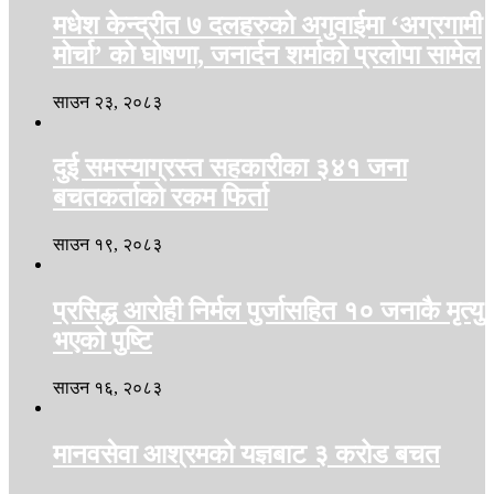
मधेश केन्द्रीत ७ दलहरुको अगुवाईमा ‘अग्रगामी
मोर्चा’ को घोषणा, जनार्दन शर्माको प्रलोपा सामेल
साउन २३, २०८३
दुई समस्याग्रस्त सहकारीका ३४१ जना
बचतकर्ताको रकम फिर्ता
साउन १९, २०८३
प्रसिद्ध आरोही निर्मल पुर्जासहित १० जनाकै मृत्यु
भएको पुष्टि
साउन १६, २०८३
मानवसेवा आश्रमको यज्ञबाट ३ करोड बचत