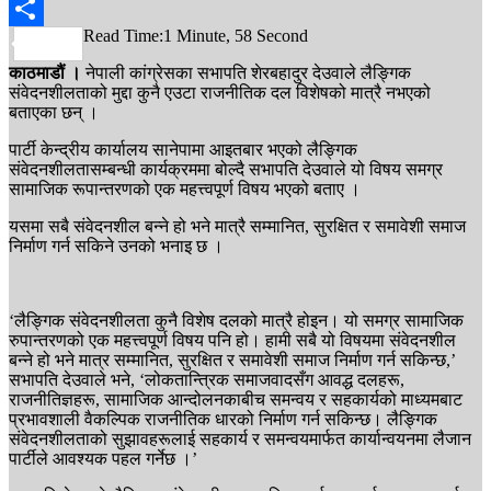
WhatsApp
Read Time:
1 Minute, 58 Second
Share
काठमाडौं ।
नेपाली कांग्रेसका सभापति शेरबहादुर देउवाले लैङ्गिक
संवेदनशीलताको मुद्दा कुनै एउटा राजनीतिक दल विशेषको मात्रै नभएको
बताएका छन् ।
पार्टी केन्द्रीय कार्यालय सानेपामा आइतबार भएको लैङ्गिक
संवेदनशीलतासम्बन्धी कार्यक्रममा बोल्दै सभापति देउवाले यो विषय समग्र
सामाजिक रूपान्तरणको एक महत्त्वपूर्ण विषय भएको बताए ।
यसमा सबै संवेदनशील बन्ने हो भने मात्रै सम्मानित, सुरक्षित र समावेशी समाज
निर्माण गर्न सकिने उनको भनाइ छ ।
‘लैङ्गिक संवेदनशीलता कुनै विशेष दलको मात्रै होइन। यो समग्र सामाजिक
रुपान्तरणको एक महत्त्वपूर्ण विषय पनि हो। हामी सबै यो विषयमा संवेदनशील
बन्ने हो भने मात्र सम्मानित, सुरक्षित र समावेशी समाज निर्माण गर्न सकिन्छ,’
सभापति देउवाले भने, ‘लोकतान्त्रिक समाजवादसँग आवद्ध दलहरू,
राजनीतिज्ञहरू, सामाजिक आन्दोलनकाबीच समन्वय र सहकार्यको माध्यमबाट
प्रभावशाली वैकल्पिक राजनीतिक धारको निर्माण गर्न सकिन्छ। लैङ्गिक
संवेदनशीलताको सुझावहरूलाई सहकार्य र समन्वयमार्फत कार्यान्वयनमा लैजान
पार्टीले आवश्यक पहल गर्नेछ ।’