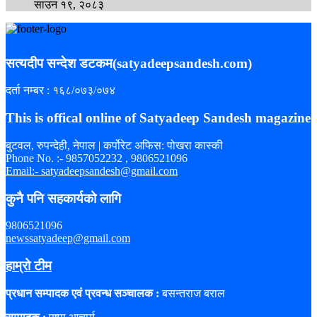
साउन १९, २०८३
सत्यदीप सन्देश डटकम(satyadeepsandesh.com)
दर्ता नम्बर : १६८/०७३/०७४
This is offical online of Satyadeep Sandesh magazine
बुटवल, रुपन्देही, नेपाल | कर्पोरेट अफिस: पोखरा कास्की
Phone No. :- 9857052232 , 9806521096
Email:- satyadeepsandesh@gmail.com
कुनै पनि सहकार्यको लागि
9806521096
newssatyadeep@gmail.com
हाम्रो टीम
प्रधान सम्पादक एवं प्रवन्ध सञ्चालक :
बसन्तराज बराल