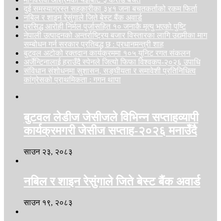
दुई समस्याग्रस्त सहकारीका ३४१ जना बचतकर्ताको रकम फिर्ता
नबिल र शाइन रेसुंगाले जिते बेस्ट बैंक अवार्ड
प्रसिद्ध आरोही निर्मल पुर्जासहित १० जनाकै मृत्यु भएको पुष्टि
नेपाली उत्पादनको अन्तर्राष्ट्रिय बजार विस्तारका लागि उद्यमीका माग
सम्बोधन गर्न सरकार प्रतिबद्ध छ : प्रधानमन्त्री शाह
बुटवल अटोको रक्तदान कार्यक्रममा १०५ युनिट रगत संकलन
अर्जेन्टिनालाई हराउँदै स्पेनले जित्यो फिफा विश्वकप-२०२६ उपाधि
संविधान संशोधनमा सुशासन, सङ्घीयता र समावेशी प्रतिनिधित्व
कांग्रेसको प्राथमिकता : गगन थापा
बुटवल लेडीज जेसीजले विभिन्न सप्ताहव्यापी
कार्यक्रमगरी जेसीज सप्ताह-२०२६ मनाउँदै
साउन २३, २०८३
नबिल र शाइन रेसुंगाले जिते बेस्ट बैंक अवार्ड
साउन १९, २०८३