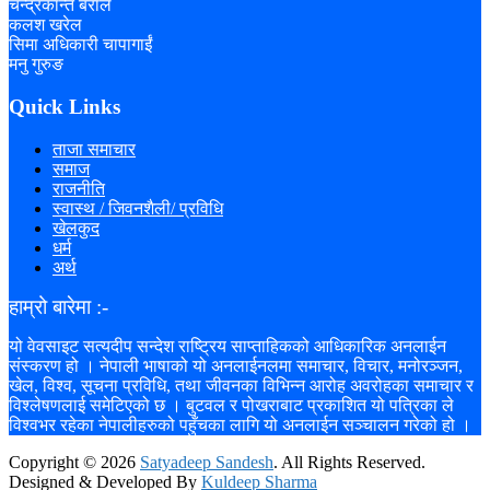
चन्द्रकान्त बराल
कलश खरेल
सिमा अधिकारी चापागाईं
मनु गुरुङ
Quick Links
ताजा समाचार
समाज
राजनीति
स्वास्थ / जिवनशैली/ प्रविधि
खेलकुद
धर्म
अर्थ
हाम्रो बारेमा :-
यो वेवसाइट सत्यदीप सन्देश राष्ट्रिय साप्ताहिकको आधिकारिक अनलाईन
संस्करण हो । नेपाली भाषाको यो अनलाईनलमा समाचार, विचार, मनोरञ्जन,
खेल, विश्व, सूचना प्रविधि, तथा जीवनका विभिन्न आरोह अवरोहका समाचार र
विश्लेषणलाई समेटिएको छ । बुटवल र पोखराबाट प्रकाशित यो पत्रिका ले
विश्वभर रहेका नेपालीहरुको पहुँचका लागि यो अनलाईन सञ्चालन गरेको हो ।
Copyright ©
2026
Satyadeep Sandesh
. All Rights Reserved.
Designed & Developed By
Kuldeep Sharma