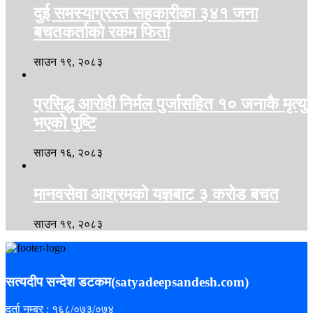
दुई समस्याग्रस्त सहकारीका ३४१ जना
बचतकर्ताको रकम फिर्ता
साउन १९, २०८३
प्रसिद्ध आरोही निर्मल पुर्जासहित १० जनाकै मृत्यु
भएको पुष्टि
साउन १६, २०८३
मानवसेवा आश्रमको यज्ञबाट ३ करोड बचत
साउन १९, २०८३
सत्यदीप सन्देश डटकम(satyadeepsandesh.com)
दर्ता नम्बर : १६८/०७३/०७४