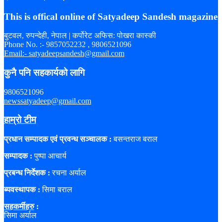
This is offical online of Satyadeep Sandesh magazine
बुटवल, रुपन्देही, नेपाल | कर्पोरेट अफिस: पोखरा कास्की
Phone No. :- 9857052232 , 9806521096
Email:- satyadeepsandesh@gmail.com
कुनै पनि सहकार्यको लागि
9806521096
newssatyadeep@gmail.com
हाम्रो टीम
प्रधान सम्पादक एवं प्रवन्ध सञ्चालक :
बसन्तराज बराल
सम्पादक :
पुष्पा आचार्य
प्रबन्ध निर्देशक :
रचना अर्याल
ब्यवस्थापक :
सिमा बराल
सहकर्मीहरु
:
सिमा अर्याल