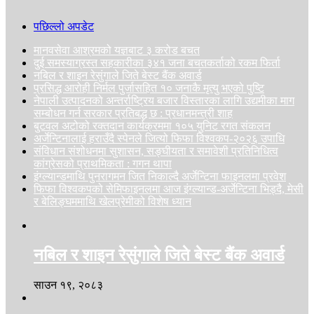
पछिल्लो अपडेट
मानवसेवा आश्रमको यज्ञबाट ३ करोड बचत
दुई समस्याग्रस्त सहकारीका ३४१ जना बचतकर्ताको रकम फिर्ता
नबिल र शाइन रेसुंगाले जिते बेस्ट बैंक अवार्ड
प्रसिद्ध आरोही निर्मल पुर्जासहित १० जनाकै मृत्यु भएको पुष्टि
नेपाली उत्पादनको अन्तर्राष्ट्रिय बजार विस्तारका लागि उद्यमीका माग
सम्बोधन गर्न सरकार प्रतिबद्ध छ : प्रधानमन्त्री शाह
बुटवल अटोको रक्तदान कार्यक्रममा १०५ युनिट रगत संकलन
अर्जेन्टिनालाई हराउँदै स्पेनले जित्यो फिफा विश्वकप-२०२६ उपाधि
संविधान संशोधनमा सुशासन, सङ्घीयता र समावेशी प्रतिनिधित्व
कांग्रेसको प्राथमिकता : गगन थापा
इंग्ल्यान्डमाथि पुनरागमन जित निकाल्दै अर्जेन्टिना फाइनलमा प्रवेश
फिफा विश्वकपको सेमिफाइनलमा आज इंग्ल्यान्ड-अर्जेन्टिना भिड्दै, मेसी
र बेलिङ्घममाथि खेलप्रेमीको विशेष ध्यान
नबिल र शाइन रेसुंगाले जिते बेस्ट बैंक अवार्ड
साउन १९, २०८३