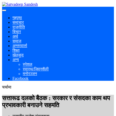
गृहपृष्ठ
समाचार
राजनीति
बिचार
अर्थ
समाज
अन्तरवार्ता
शिक्षा
खेलकुद
अन्य
स्पेशल
स्वास्थ/जिवनशैली
मनोरञ्जन
Facebook
चर्चामा
सत्तारूढ दलको बैठक : सरकार र संसदका काम थप
प्रभावकारी बनाउने सहमति