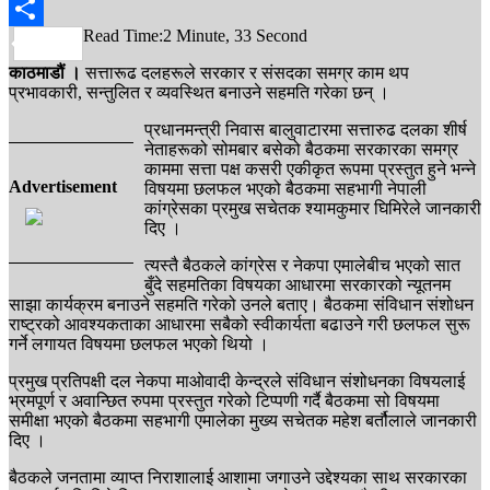
WhatsApp
Read Time:
2 Minute, 33 Second
Share
काठमाडौं ।
सत्तारूढ दलहरूले सरकार र संसदका समग्र काम थप
प्रभावकारी, सन्तुलित र व्यवस्थित बनाउने सहमति गरेका छन् ।
प्रधानमन्त्री निवास बालुवाटारमा सत्तारुढ दलका शीर्ष
नेताहरूको सोमबार बसेको बैठकमा सरकारका समग्र
काममा सत्ता पक्ष कसरी एकीकृत रूपमा प्रस्तुत हुने भन्ने
Advertisement
विषयमा छलफल भएको बैठकमा सहभागी नेपाली
कांग्रेसका प्रमुख सचेतक श्यामकुमार घिमिरेले जानकारी
दिए ।
त्यस्तै बैठकले कांग्रेस र नेकपा एमालेबीच भएको सात
बुँदे सहमतिका विषयका आधारमा सरकारको न्यूतनम
साझा कार्यक्रम बनाउने सहमति गरेको उनले बताए। बैठकमा संविधान संशोधन
राष्ट्रको आवश्यकताका आधारमा सबैको स्वीकार्यता बढाउने गरी छलफल सुरू
गर्ने लगायत विषयमा छलफल भएको थियो ।
प्रमुख प्रतिपक्षी दल नेकपा माओवादी केन्द्रले संविधान संशोधनका विषयलाई
भ्रमपूर्ण र अवान्छित रुपमा प्रस्तुत गरेको टिप्पणी गर्दै बैठकमा सो विषयमा
समीक्षा भएको बैठकमा सहभागी एमालेका मुख्य सचेतक महेश बर्तौलाले जानकारी
दिए ।
बैठकले जनतामा व्याप्त निराशालाई आशामा जगाउने उद्देश्यका साथ सरकारका