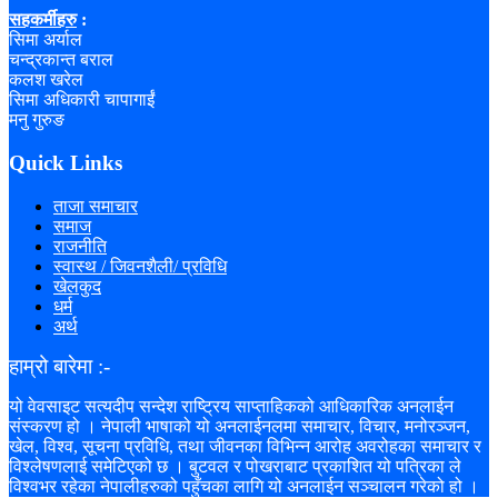
सहकर्मीहरु
:
सिमा अर्याल
चन्द्रकान्त बराल
कलश खरेल
सिमा अधिकारी चापागाईं
मनु गुरुङ
Quick Links
ताजा समाचार
समाज
राजनीति
स्वास्थ / जिवनशैली/ प्रविधि
खेलकुद
धर्म
अर्थ
हाम्रो बारेमा :-
यो वेवसाइट सत्यदीप सन्देश राष्ट्रिय साप्ताहिकको आधिकारिक अनलाईन
संस्करण हो । नेपाली भाषाको यो अनलाईनलमा समाचार, विचार, मनोरञ्जन,
खेल, विश्व, सूचना प्रविधि, तथा जीवनका विभिन्न आरोह अवरोहका समाचार र
विश्लेषणलाई समेटिएको छ । बुटवल र पोखराबाट प्रकाशित यो पत्रिका ले
विश्वभर रहेका नेपालीहरुको पहुँचका लागि यो अनलाईन सञ्चालन गरेको हो ।