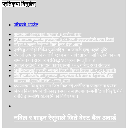
प्रतिकृया दिनुहोस्
पछिल्लो अपडेट
मानवसेवा आश्रमको यज्ञबाट ३ करोड बचत
दुई समस्याग्रस्त सहकारीका ३४१ जना बचतकर्ताको रकम फिर्ता
नबिल र शाइन रेसुंगाले जिते बेस्ट बैंक अवार्ड
प्रसिद्ध आरोही निर्मल पुर्जासहित १० जनाकै मृत्यु भएको पुष्टि
नेपाली उत्पादनको अन्तर्राष्ट्रिय बजार विस्तारका लागि उद्यमीका माग
सम्बोधन गर्न सरकार प्रतिबद्ध छ : प्रधानमन्त्री शाह
बुटवल अटोको रक्तदान कार्यक्रममा १०५ युनिट रगत संकलन
अर्जेन्टिनालाई हराउँदै स्पेनले जित्यो फिफा विश्वकप-२०२६ उपाधि
संविधान संशोधनमा सुशासन, सङ्घीयता र समावेशी प्रतिनिधित्व
कांग्रेसको प्राथमिकता : गगन थापा
इंग्ल्यान्डमाथि पुनरागमन जित निकाल्दै अर्जेन्टिना फाइनलमा प्रवेश
फिफा विश्वकपको सेमिफाइनलमा आज इंग्ल्यान्ड-अर्जेन्टिना भिड्दै, मेसी
र बेलिङ्घममाथि खेलप्रेमीको विशेष ध्यान
नबिल र शाइन रेसुंगाले जिते बेस्ट बैंक अवार्ड