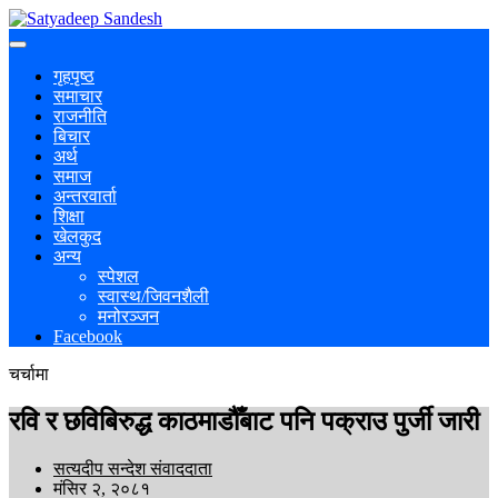
गृहपृष्ठ
समाचार
राजनीति
बिचार
अर्थ
समाज
अन्तरवार्ता
शिक्षा
खेलकुद
अन्य
स्पेशल
स्वास्थ/जिवनशैली
मनोरञ्जन
Facebook
चर्चामा
रवि र छविबिरुद्ध काठमाडौँबाट पनि पक्राउ पुर्जी जारी
सत्यदीप सन्देश संवाददाता
मंसिर २, २०८१