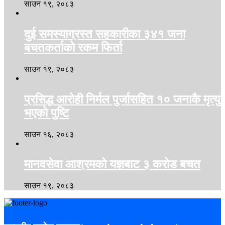
साउन १९, २०८३
दुई समस्याग्रस्त सहकारीका ३४१ जना
बचतकर्ताको रकम फिर्ता
साउन १९, २०८३
प्रसिद्ध आरोही निर्मल पुर्जासहित १० जनाकै मृत्यु
भएको पुष्टि
साउन १६, २०८३
मानवसेवा आश्रमको यज्ञबाट ३ करोड बचत
साउन १९, २०८३