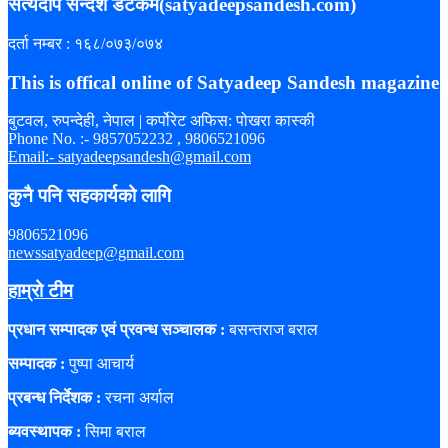
सत्यदीप सन्देश डटकम(satyadeepsandesh.com)
दर्ता नम्बर : १६८/०७३/०७४
This is offical online of Satyadeep Sandesh magazine
बुटवल, रुपन्देही, नेपाल | कर्पोरेट अफिस: पोखरा कास्की
Phone No. :- 9857052232 , 9806521096
Email:- satyadeepsandesh@gmail.com
कुनै पनि सहकार्यको लागि
9806521096
newssatyadeep@gmail.com
हाम्रो टीम
प्रधान सम्पादक एवं प्रवन्ध सञ्चालक :
बसन्तराज बराल
सम्पादक :
पुष्पा आचार्य
प्रबन्ध निर्देशक :
रचना अर्याल
ब्यवस्थापक :
सिमा बराल