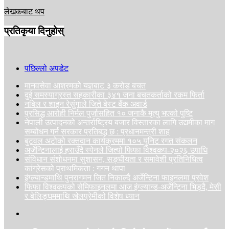
लेखकबाट थप
प्रतिकृया दिनुहोस्
पछिल्लो अपडेट
मानवसेवा आश्रमको यज्ञबाट ३ करोड बचत
दुई समस्याग्रस्त सहकारीका ३४१ जना बचतकर्ताको रकम फिर्ता
नबिल र शाइन रेसुंगाले जिते बेस्ट बैंक अवार्ड
प्रसिद्ध आरोही निर्मल पुर्जासहित १० जनाकै मृत्यु भएको पुष्टि
नेपाली उत्पादनको अन्तर्राष्ट्रिय बजार विस्तारका लागि उद्यमीका माग
सम्बोधन गर्न सरकार प्रतिबद्ध छ : प्रधानमन्त्री शाह
बुटवल अटोको रक्तदान कार्यक्रममा १०५ युनिट रगत संकलन
अर्जेन्टिनालाई हराउँदै स्पेनले जित्यो फिफा विश्वकप-२०२६ उपाधि
संविधान संशोधनमा सुशासन, सङ्घीयता र समावेशी प्रतिनिधित्व
कांग्रेसको प्राथमिकता : गगन थापा
इंग्ल्यान्डमाथि पुनरागमन जित निकाल्दै अर्जेन्टिना फाइनलमा प्रवेश
फिफा विश्वकपको सेमिफाइनलमा आज इंग्ल्यान्ड-अर्जेन्टिना भिड्दै, मेसी
र बेलिङ्घममाथि खेलप्रेमीको विशेष ध्यान