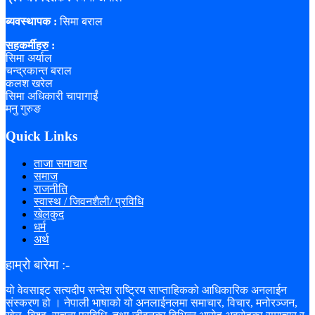
ब्यवस्थापक :
सिमा बराल
सहकर्मीहरु
:
सिमा अर्याल
चन्द्रकान्त बराल
कलश खरेल
सिमा अधिकारी चापागाईं
मनु गुरुङ
Quick Links
ताजा समाचार
समाज
राजनीति
स्वास्थ / जिवनशैली/ प्रविधि
खेलकुद
धर्म
अर्थ
हाम्रो बारेमा :-
यो वेवसाइट सत्यदीप सन्देश राष्ट्रिय साप्ताहिकको आधिकारिक अनलाईन
संस्करण हो । नेपाली भाषाको यो अनलाईनलमा समाचार, विचार, मनोरञ्जन,