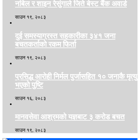
नबिल र शाइन रेसुंगाले जिते बेस्ट बैंक अवार्ड
साउन १९, २०८३
दुई समस्याग्रस्त सहकारीका ३४१ जना
बचतकर्ताको रकम फिर्ता
साउन १९, २०८३
प्रसिद्ध आरोही निर्मल पुर्जासहित १० जनाकै मृत्यु
भएको पुष्टि
साउन १६, २०८३
मानवसेवा आश्रमको यज्ञबाट ३ करोड बचत
साउन १९, २०८३