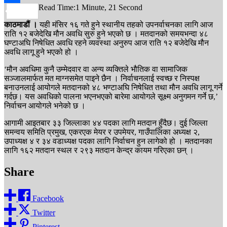
Read Time:
1 Minute, 21 Second
Share
काठमाडौं ।
यही मंसिर १६ गते हुने स्थानीय तहको उपनर्वाचनका लागि आज
राति १२ बजेदेखि मौन अवधि सुरु हुने भएको छ । मतदानको समयभन्दा ४८
घण्टाअघि निषेधित अवधि रहने व्यवस्था अनुरुप आज राति १२ बजेदेखि मौन
अवधि लागू हुने भएको हो ।
‘मौन अवधिमा कुनै उम्मेदवार वा अन्य व्यक्तिले भौतिक वा सामाजिक
सञ्जालमार्फत मत माग्नसमेत पाइने छैन । निर्वाचनलाई स्वच्छ र निस्पक्ष
बनाउनलाई आयोगले मतदानको ४८ भण्टाअघि निषेधित तथा मौन अवधि लागू गर्ने
गर्दछ। यस अवधिको पालना भएनभएको बारेमा आयोगले सूक्ष्म अनुगमन गर्ने छ,’
निर्वाचन आयोगले भनेको छ ।
आगामी आइतबार ३३ जिल्लाका ४४ पदका लागि मतदान हुँदैछ। दुई जिल्ला
समन्वय समिति प्रमुख, एकरएक मेयर र उपमेयर, गाउँपालिका अध्यक्ष २,
उपाध्यक्ष ४ र ३४ वडाध्यक्ष पदका लागि निर्वाचन हुन लागेको हो । मतदानका
लागि १६२ मतदान स्थल र २९३ मतदान केन्द्र कायम गरिएका छन् ।
Share
Facebook
Twitter
Pinterest