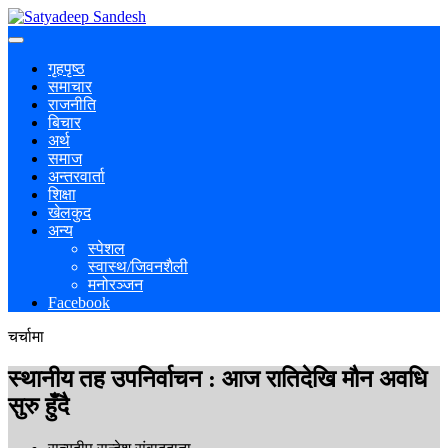
गृहपृष्ठ
समाचार
राजनीति
बिचार
अर्थ
समाज
अन्तरवार्ता
शिक्षा
खेलकुद
अन्य
स्पेशल
स्वास्थ/जिवनशैली
मनोरञ्जन
Facebook
चर्चामा
स्थानीय तह उपनिर्वाचन : आज रातिदेखि मौन अवधि
सुरु हुँदै