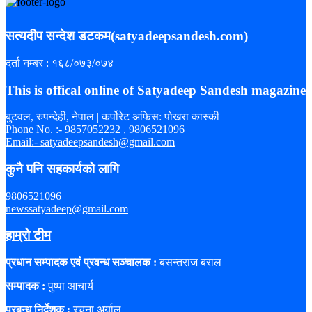
सत्यदीप सन्देश डटकम(satyadeepsandesh.com)
दर्ता नम्बर : १६८/०७३/०७४
This is offical online of Satyadeep Sandesh magazine
बुटवल, रुपन्देही, नेपाल | कर्पोरेट अफिस: पोखरा कास्की
Phone No. :- 9857052232 , 9806521096
Email:- satyadeepsandesh@gmail.com
कुनै पनि सहकार्यको लागि
9806521096
newssatyadeep@gmail.com
हाम्रो टीम
प्रधान सम्पादक एवं प्रवन्ध सञ्चालक :
बसन्तराज बराल
सम्पादक :
पुष्पा आचार्य
प्रबन्ध निर्देशक :
रचना अर्याल