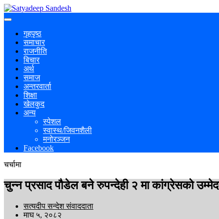
गृहपृष्ठ
समाचार
राजनीति
बिचार
अर्थ
समाज
अन्तरवार्ता
शिक्षा
खेलकुद
अन्य
स्पेशल
स्वास्थ/जिवनशैली
मनोरञ्जन
Facebook
चर्चामा
चुन्न प्रसाद पौडेल बने रुपन्देही २ मा कांग्रेसको उम्मे
सत्यदीप सन्देश संवाददाता
माघ ५, २०८२