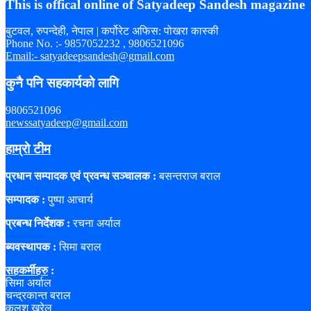
This is offical online of Satyadeep Sandesh magazine
बुटवल, रुपन्देही, नेपाल | कर्पोरेट अफिस: पोखरा कास्की
Phone No. :- 9857052232 , 9806521096
Email:- satyadeepsandesh@gmail.com
कुनै पनि सहकार्यको लागि
9806521096
newssatyadeep@gmail.com
हाम्रो टीम
प्रधान सम्पादक एवं प्रवन्ध सञ्चालक :
बसन्तराज बराल
सम्पादक :
पुष्पा आचार्य
प्रबन्ध निर्देशक :
रचना अर्याल
ब्यवस्थापक :
सिमा बराल
सहकर्मीहरु
:
सिमा अर्याल
चन्द्रकान्त बराल
कलश खरेल