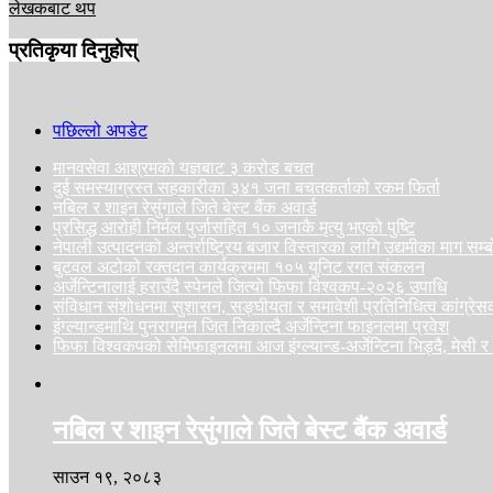
लेखकबाट थप
प्रतिकृया दिनुहोस्
पछिल्लो अपडेट
मानवसेवा आश्रमको यज्ञबाट ३ करोड बचत
दुई समस्याग्रस्त सहकारीका ३४१ जना बचतकर्ताको रकम फिर्ता
नबिल र शाइन रेसुंगाले जिते बेस्ट बैंक अवार्ड
प्रसिद्ध आरोही निर्मल पुर्जासहित १० जनाकै मृत्यु भएको पुष्टि
नेपाली उत्पादनको अन्तर्राष्ट्रिय बजार विस्तारका लागि उद्यमीका माग सम्ब
बुटवल अटोको रक्तदान कार्यक्रममा १०५ युनिट रगत संकलन
अर्जेन्टिनालाई हराउँदै स्पेनले जित्यो फिफा विश्वकप-२०२६ उपाधि
संविधान संशोधनमा सुशासन, सङ्घीयता र समावेशी प्रतिनिधित्व कांग्रे
इंग्ल्यान्डमाथि पुनरागमन जित निकाल्दै अर्जेन्टिना फाइनलमा प्रवेश
फिफा विश्वकपको सेमिफाइनलमा आज इंग्ल्यान्ड-अर्जेन्टिना भिड्दै, मेसी र
नबिल र शाइन रेसुंगाले जिते बेस्ट बैंक अवार्ड
साउन १९, २०८३