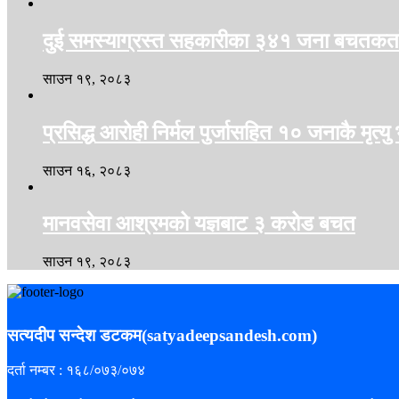
दुई समस्याग्रस्त सहकारीका ३४१ जना बचतकर्ता
साउन १९, २०८३
प्रसिद्ध आरोही निर्मल पुर्जासहित १० जनाकै मृत्यु 
साउन १६, २०८३
मानवसेवा आश्रमको यज्ञबाट ३ करोड बचत
साउन १९, २०८३
सत्यदीप सन्देश डटकम(satyadeepsandesh.com)
दर्ता नम्बर : १६८/०७३/०७४