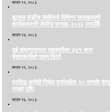
साउन १९, २०८३
बुटवल लेडीज जेसीजले विभिन्न सप्ताहव्यापी
कार्यक्रमगरी जेसीज सप्ताह-२०२६ मनाउँदै
साउन २३, २०८३
दुई समस्याग्रस्त सहकारीका ३४१ जना
बचतकर्ताको रकम फिर्ता
साउन १९, २०८३
प्रसिद्ध आरोही निर्मल पुर्जासहित १० जनाकै मृत्यु
भएको पुष्टि
साउन १६, २०८३