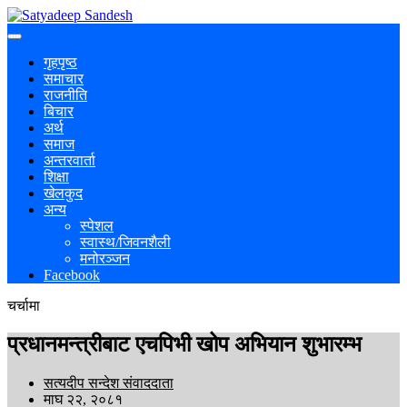
गृहपृष्ठ
समाचार
राजनीति
बिचार
अर्थ
समाज
अन्तरवार्ता
शिक्षा
खेलकुद
अन्य
स्पेशल
स्वास्थ/जिवनशैली
मनोरञ्जन
Facebook
चर्चामा
प्रधानमन्त्रीबाट एचपिभी खोप अभियान शुभारम्भ
सत्यदीप सन्देश संवाददाता
माघ २२, २०८१