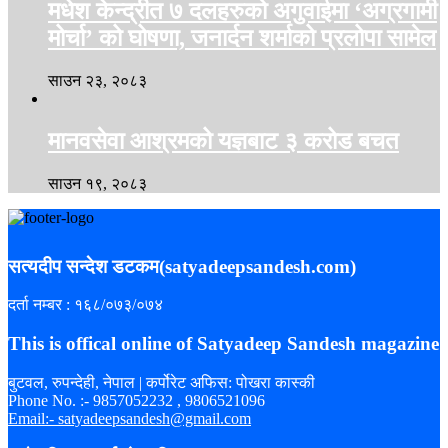
मधेश केन्द्रीत ७ दलहरुको अगुवाईमा ‘अग्रगामी
मोर्चा’ को घोषणा, जनार्दन शर्माको प्रलोपा सामेल
साउन २३, २०८३
मानवसेवा आश्रमको यज्ञबाट ३ करोड बचत
साउन १९, २०८३
सत्यदीप सन्देश डटकम(satyadeepsandesh.com)
दर्ता नम्बर : १६८/०७३/०७४
This is offical online of Satyadeep Sandesh magazine
बुटवल, रुपन्देही, नेपाल | कर्पोरेट अफिस: पोखरा कास्की
Phone No. :- 9857052232 , 9806521096
Email:- satyadeepsandesh@gmail.com