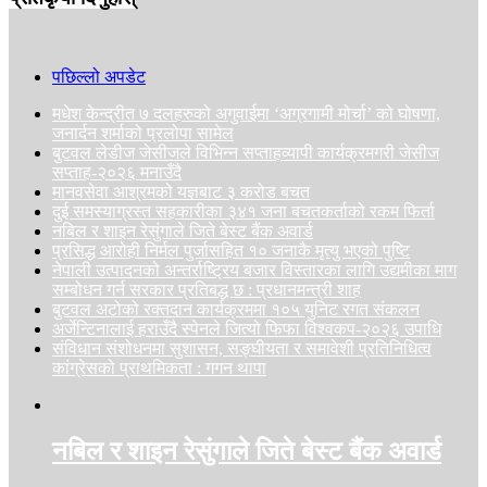
पछिल्लो अपडेट
मधेश केन्द्रीत ७ दलहरुको अगुवाईमा ‘अग्रगामी मोर्चा’ को घोषणा,
जनार्दन शर्माको प्रलोपा सामेल
बुटवल लेडीज जेसीजले विभिन्न सप्ताहव्यापी कार्यक्रमगरी जेसीज
सप्ताह-२०२६ मनाउँदै
मानवसेवा आश्रमको यज्ञबाट ३ करोड बचत
दुई समस्याग्रस्त सहकारीका ३४१ जना बचतकर्ताको रकम फिर्ता
नबिल र शाइन रेसुंगाले जिते बेस्ट बैंक अवार्ड
प्रसिद्ध आरोही निर्मल पुर्जासहित १० जनाकै मृत्यु भएको पुष्टि
नेपाली उत्पादनको अन्तर्राष्ट्रिय बजार विस्तारका लागि उद्यमीका माग
सम्बोधन गर्न सरकार प्रतिबद्ध छ : प्रधानमन्त्री शाह
बुटवल अटोको रक्तदान कार्यक्रममा १०५ युनिट रगत संकलन
अर्जेन्टिनालाई हराउँदै स्पेनले जित्यो फिफा विश्वकप-२०२६ उपाधि
संविधान संशोधनमा सुशासन, सङ्घीयता र समावेशी प्रतिनिधित्व
कांग्रेसको प्राथमिकता : गगन थापा
नबिल र शाइन रेसुंगाले जिते बेस्ट बैंक अवार्ड