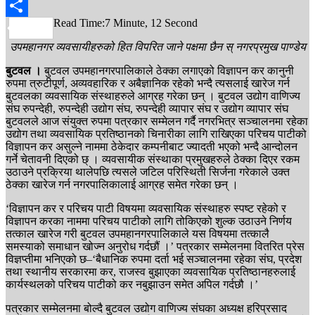
WhatsApp
Read Time:
7 Minute, 12 Second
Share
उपमहानगर व्यवसायीहरुको हित विपरित जाने पक्षमा छैन स् नगरप्रमुख पाण्डेय
बुटवल ।
बुटवल उपमहानगरपालिकाले ठेक्का लगाएको विज्ञापन कर कानुनी
रुपमा त्रुटीपूर्ण, अव्यवहारिक र अबैज्ञानिक रहेको भन्दै त्यसलाई खारेज गर्न
बुटवलका व्यवसायिक संस्थाहरुले आग्रह गरेका छन् । बुटवल उद्योग वाणिज्य
संघ रुपन्देही, रुपन्देही उद्योग संघ, रुपन्देही व्यापार संघ र उद्योग व्यापार संघ
बुटवलले आज संयुक्त रुपमा पत्रकार सम्मेलन गर्दै नगरभित्र सञ्चालनमा रहेका
उद्योग तथा व्यवसायिक प्रतिष्ठानको चिनारीका लागि राखिएका परिचय पाटीको
विज्ञापन कर असुल्ने नाममा ठेकेदार कम्पनीबाट ज्यादती भएको भन्दै आन्दोलन
गर्ने चेतावनी दिएको छ् । व्यवसायीक संस्थाका प्रमुखहरुले ठेक्का दिएर रकम
उठाउने प्रक्रिया थालेपछि त्यसले जटिल परिस्थिती सिर्जना गरेकाले उक्त
ठेक्का खारेज गर्न नगरपालिकालाई आग्रह समेत गरेका छन् ।
‘विज्ञापन कर र परिचय पाटी विषयमा व्यवसायिक संस्थाहरु स्पष्ट रहेको र
विज्ञापन करका नाममा परिचय पाटीको लागि तोकिएको शुल्क उठाउने निर्णय
तत्काल खारेज गरी बुटवल उपमहानगरपालिकाले यस विषयमा तत्कालै
समस्याको समाधान खोज्न अनुरोध गर्दछौं ।’ पत्रकार सम्मेलनमा वितरित प्रेस
विज्ञप्तीमा भनिएको छ–‘बैधानिक रुपमा दर्ता भई सञ्चालनमा रहेका संघ, प्रदेश
तथा स्थानीय सरकारमा कर, राजस्व बुझाएका व्यवसायिक प्रतिष्ठानहरुलाई
कार्यस्थलको परिचय पाटीको कर नबुझाउन समेत अपिल गर्दछौ ।’
पत्रकार सम्मेलनमा बोल्दै बुटवल उद्योग वाणिज्य संघका अध्यक्ष हरिप्रसाद