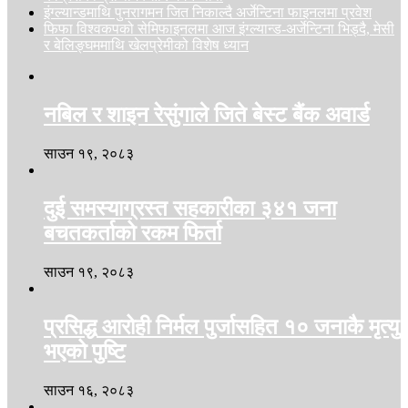
इंग्ल्यान्डमाथि पुनरागमन जित निकाल्दै अर्जेन्टिना फाइनलमा प्रवेश
फिफा विश्वकपको सेमिफाइनलमा आज इंग्ल्यान्ड-अर्जेन्टिना भिड्दै, मेसी
र बेलिङ्घममाथि खेलप्रेमीको विशेष ध्यान
नबिल र शाइन रेसुंगाले जिते बेस्ट बैंक अवार्ड
साउन १९, २०८३
दुई समस्याग्रस्त सहकारीका ३४१ जना
बचतकर्ताको रकम फिर्ता
साउन १९, २०८३
प्रसिद्ध आरोही निर्मल पुर्जासहित १० जनाकै मृत्यु
भएको पुष्टि
साउन १६, २०८३