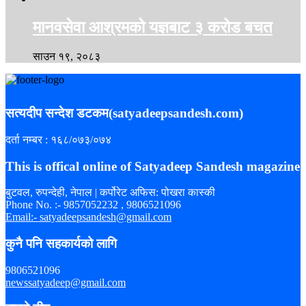
मानवसेवा आश्रमको यज्ञबाट ३ करोड बचत
साउन १९, २०८३
सत्यदीप सन्देश डटकम(satyadeepsandesh.com)
दर्ता नम्बर : १६८/०७३/०७४
This is offical online of Satyadeep Sandesh magazine
बुटवल, रुपन्देही, नेपाल | कर्पोरेट अफिस: पोखरा कास्की
Phone No. :- 9857052232 , 9806521096
Email:- satyadeepsandesh@gmail.com
कुनै पनि सहकार्यको लागि
9806521096
newssatyadeep@gmail.com