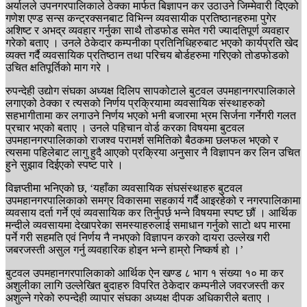
अर्यालले उपनगरपालिकाले ठेक्का मार्फत बिज्ञापन कर उठाउने जिम्मेवारी दिएको
गणेश एण्ड सन्स कन्ट्रक्सनबाट विभिन्न व्यवसायीक प्रतिष्ठानहरुमा पुगेर
अशिष्ट र अभद्र व्यवहार गर्नुका साथै तोडफोड समेत गरी ज्यादतिपूर्ण व्यवहार
गरेको बताए । उनले ठेकेदार कम्पनीका प्रतिनिधिहरुबाट भएको कार्यप्रति खेद
व्यक्त गर्दै व्यवसायिक प्रतिष्ठान तथा परिचय बोर्डहरुमा गरिएको तोडफोडको
उचित क्षतिपूर्तिको माग गरे ।
रुपन्देही उद्योग संघका अध्यक्ष दिलिप सापकोटाले बुटवल उपमहानगरपालिकाले
लगाएको ठेक्का र त्यसको निर्णय प्रक्रियामा व्यवसायिक संस्थाहरुको
सहभागीतामा कर लगाउने निर्णय भएको भनी बजारमा भ्रम सिर्जना गर्नेगरी गलत
प्रचार भएको बताए । उनले पहिचान वोर्ड करका विषयमा बुटवल
उपमहानगरपालिकाको राजश्व परामर्श समितिको बैठकमा छलफल भएको र
त्यसमा पहिलेबाट लागु हुदै आएको प्रक्रिया अनुसार नै विज्ञापन कर लिन उचित
हुने सुझाव दिईएको स्पष्ट पारे ।
विज्ञप्तीमा भनिएको छ, ‘यहाँका व्यवसायिक संघसंस्थाहरु बुटवल
उपमहानगरपालिकाको समग्र विकासमा सहकार्य गर्दै आइरहेको र नगरपालिकामा
व्यवसाय दर्ता गर्ने एवं व्यवसायिक कर तिर्नुपर्छ भन्ने विषयमा स्पष्ट छौं । आर्थिक
मन्दीले व्यवसायमा देखापरेका समस्याहरुलाई समाधान गर्नुको साटो थप मारमा
पर्ने गरी सहमति एवं निर्णय नै नभएको विज्ञापन करको दायरा उल्लेख गरी
जबरजस्ती असुल गर्नु व्यवहारिक होइन भन्ने हाम्रो निष्कर्ष हो ।’
बुटवल उपमहानगरपालिकाको आर्थिक ऐन खण्ड ८ भाग १ संख्या १० मा कर
अशुलीका लागि उल्लेखित बुदाहरु विपरित ठेकेदार कम्पनीले जवरजस्ती कर
अशुल्ने गरेको रुपन्देही व्यापार संघका अध्यक्ष दीपक अधिकारीले बताए ।