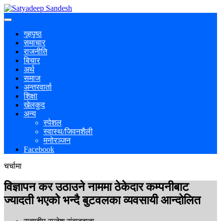
गृहपृष्ठ
समाचार
राजनीति
बिचार
अर्थ
समाज
अन्तरवार्ता
शिक्षा
खेलकुद
अन्य
स्पेशल
स्वास्थ/जिवनशैली
मनोरञ्जन
Facebook
चर्चामा
विज्ञापन कर उठाउने नाममा ठेकेदार कम्पनीबाट
ज्यादती भएको भन्दै बुटवलका व्यवसायी आन्दोलित