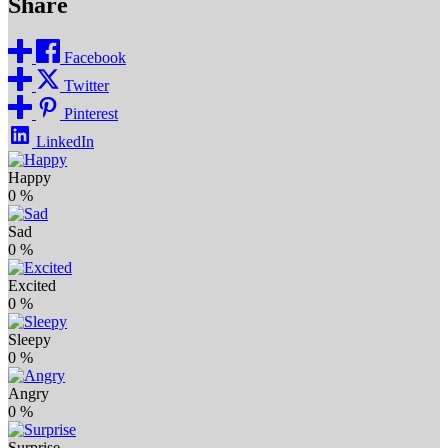
Share
Facebook
Twitter
Pinterest
LinkedIn
Happy
0
%
Sad
0
%
Excited
0
%
Sleepy
0
%
Angry
0
%
Surprise