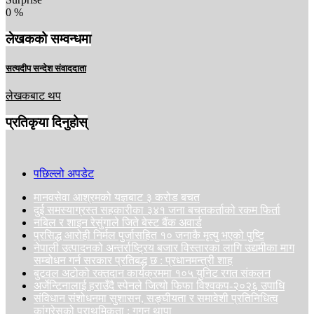
0
%
लेखकको सम्वन्धमा
सत्यदीप सन्देश संवाददाता
लेखकबाट थप
प्रतिकृया दिनुहोस्
पछिल्लो अपडेट
मानवसेवा आश्रमको यज्ञबाट ३ करोड बचत
दुई समस्याग्रस्त सहकारीका ३४१ जना बचतकर्ताको रकम फिर्ता
नबिल र शाइन रेसुंगाले जिते बेस्ट बैंक अवार्ड
प्रसिद्ध आरोही निर्मल पुर्जासहित १० जनाकै मृत्यु भएको पुष्टि
नेपाली उत्पादनको अन्तर्राष्ट्रिय बजार विस्तारका लागि उद्यमीका माग
सम्बोधन गर्न सरकार प्रतिबद्ध छ : प्रधानमन्त्री शाह
बुटवल अटोको रक्तदान कार्यक्रममा १०५ युनिट रगत संकलन
अर्जेन्टिनालाई हराउँदै स्पेनले जित्यो फिफा विश्वकप-२०२६ उपाधि
संविधान संशोधनमा सुशासन, सङ्घीयता र समावेशी प्रतिनिधित्व
कांग्रेसको प्राथमिकता : गगन थापा