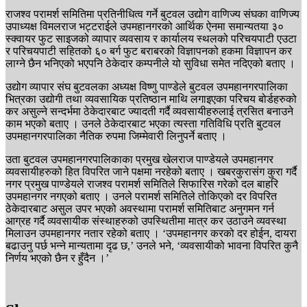
राजश्व परामर्श समितिमा प्रतिनीधित्व गर्ने बुटवल उद्योग वाणिज्य संघका वाणिज्य
उपाध्यक्ष विमलराज भट्टराईले उपमहानगरको आर्थिक ऐनमा समान्यतया ३०
स्क्वायर फुट साइजको व्यापार व्यवसाय र कार्यालय स्थलको परिचयपाटी एउटा
र परिचयपाटी सहितको ६० बर्ग फुट बराबरको विज्ञापनको हकमा विज्ञापन कर
लाग्ने छैन भनिएको भएपनि ठेकेदार कम्पनीले यो सुविधा समेत नदिएको बताए ।
उद्योग व्यापार संघ बुटवलका अध्यक्ष विष्णु पाण्डेले बुटवल उपमहानगरपालिका
भित्रका उद्योगी तथा व्यवसायिक प्रतिष्ठान माथि लगाइएका परिचय बोर्डहरुको
कर असुल्ने सन्दर्भमा ठेकेदारबाट ज्यादती गर्दै व्यवसायीहरुलाई त्रसित बनाउने
काम भएको बताए । उनले ठेकेदारबाट भएका त्यस्ता गतिविधि प्रति बुटवल
उपमहानगरपालिका नैतिक रुपमा जिम्मेवारी लिनुपर्ने बताए ।
उता बुटवल उपमहानगरपालिकाका प्रमुख खेलराज पाण्डेयले उपमहानगर
व्यवसायीहरुको हित विपरित जाने पक्षमा नरहेको बताए । खबरकुरासंग कुरा गर्दै
नगर प्रमुख पाण्डेयले राजश्व परामर्श समितिले सिफारिस गरेको दल बाहरि
उपमहानगर नगएको बताए । उनले परामर्श समितिले तोकिएको दर विपरित
ठेकेदारबाट असुल उपर भएको अवस्थामा परामर्श समितिबाट अनुगमन गर्न
आग्रह गर्दै व्यवसायीक संस्थाहरुको उपस्थितीमा मात्र कर उठाउने व्यवस्था
मिलाउन उपमहानगर नतार रहेको बताए । ‘उपमहानगर करको दर होईन, दायरा
बढाउनु पर्छ भन्ने मान्यतामा दृढ छ,’ उनले भने, ‘व्यवसायीको भावना विपरित कुनै
निर्णय भएको छैन र हुँदैन ।’