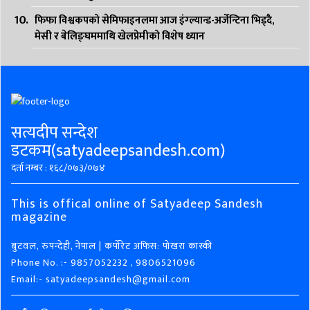
फिफा विश्वकपको सेमिफाइनलमा आज इंग्ल्यान्ड-अर्जेन्टिना भिड्दै,
मेसी र बेलिङ्घममाथि खेलप्रेमीको विशेष ध्यान
सत्यदीप सन्देश
डटकम(satyadeepsandesh.com)
दर्ता नम्बर : १६८/०७३/०७४
This is offical online of Satyadeep Sandesh
magazine
बुटवल, रुपन्देही, नेपाल | कर्पोरेट अफिस: पोखरा कास्की
Phone No. :- 9857052232 , 9806521096
Email:- satyadeepsandesh@gmail.com