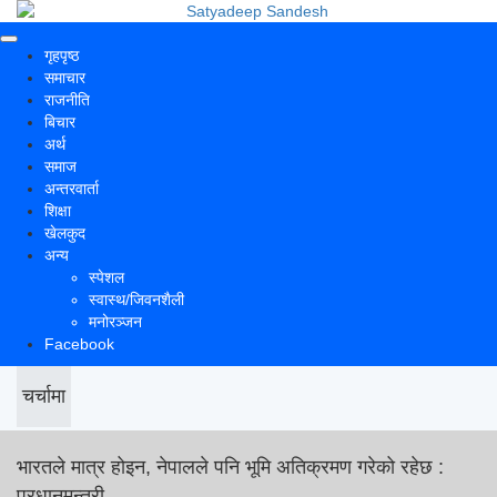
गृहपृष्ठ
समाचार
राजनीति
बिचार
अर्थ
समाज
अन्तरवार्ता
शिक्षा
खेलकुद
अन्य
स्पेशल
स्वास्थ/जिवनशैली
मनोरञ्जन
Facebook
चर्चामा
भारतले मात्र होइन, नेपालले पनि भूमि अतिक्रमण गरेको रहेछ :
प्रधानमन्त्री