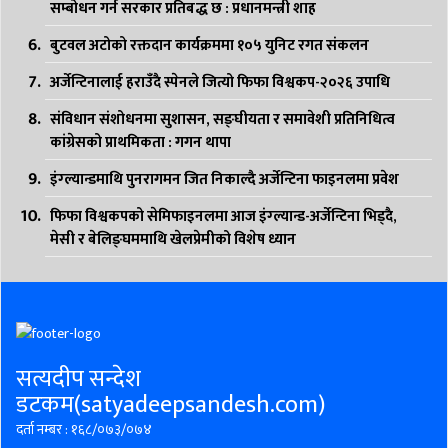
सम्बोधन गर्न सरकार प्रतिबद्ध छ : प्रधानमन्त्री शाह
बुटवल अटोको रक्तदान कार्यक्रममा १०५ युनिट रगत संकलन
अर्जेन्टिनालाई हराउँदै स्पेनले जित्यो फिफा विश्वकप-२०२६ उपाधि
संविधान संशोधनमा सुशासन, सङ्घीयता र समावेशी प्रतिनिधित्व
कांग्रेसको प्राथमिकता : गगन थापा
इंग्ल्यान्डमाथि पुनरागमन जित निकाल्दै अर्जेन्टिना फाइनलमा प्रवेश
फिफा विश्वकपको सेमिफाइनलमा आज इंग्ल्यान्ड-अर्जेन्टिना भिड्दै,
मेसी र बेलिङ्घममाथि खेलप्रेमीको विशेष ध्यान
सत्यदीप सन्देश
डटकम(satyadeepsandesh.com)
दर्ता नम्बर : १६८/०७३/०७४