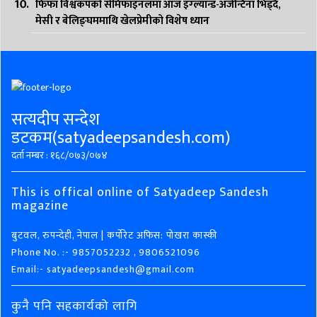
फिफा विश्वकपको सेमिफाइनलमा आज इंग्ल्यान्ड-अर्जेन्टिना भिड्दै,
मेसी र बेलिङ्घममाथि खेलप्रेमीको विशेष ध्यान
सत्यदीप सन्देश
डटकम(satyadeepsandesh.com)
दर्ता नम्बर : १६८/०७३/०७४
This is offical online of Satyadeep Sandesh
magazine
बुटवल, रुपन्देही, नेपाल | कर्पोरेट अफिस: पोखरा कास्की
Phone No. :- 9857052232 , 9806521096
Email:- satyadeepsandesh@gmail.com
कुनै पनि सहकार्यको लागि