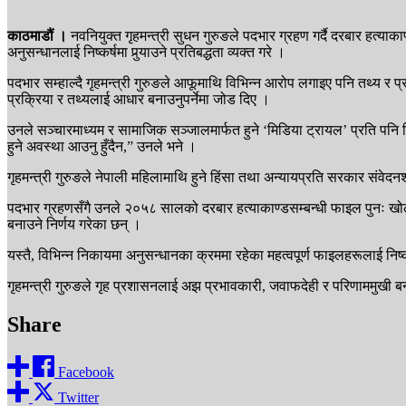
काठमाडौं ।
नवनियुक्त गृहमन्त्री सुधन गुरुङले पदभार ग्रहण गर्दै दरबार हत्याक
अनुसन्धानलाई निष्कर्षमा पुर्‍याउने प्रतिबद्धता व्यक्त गरे ।
पदभार सम्हाल्दै गृहमन्त्री गुरुङले आफूमाथि विभिन्न आरोप लगाइए पनि तथ्य र 
प्रक्रिया र तथ्यलाई आधार बनाउनुपर्नेमा जोड दिए ।
उनले सञ्चारमाध्यम र सामाजिक सञ्जालमार्फत हुने ‘मिडिया ट्रायल’ प्रति पनि चिन्
हुने अवस्था आउनु हुँदैन,” उनले भने ।
गृहमन्त्री गुरुङले नेपाली महिलामाथि हुने हिंसा तथा अन्यायप्रति सरकार संवे
पदभार ग्रहणसँगै उनले २०५८ सालको दरबार हत्याकाण्डसम्बन्धी फाइल पुनः खोल्न
बनाउने निर्णय गरेका छन् ।
यस्तै, विभिन्न निकायमा अनुसन्धानका क्रममा रहेका महत्वपूर्ण फाइलहरूलाई निष्
गृहमन्त्री गुरुङले गृह प्रशासनलाई अझ प्रभावकारी, जवाफदेही र परिणाममुखी बना
Share
Facebook
Twitter