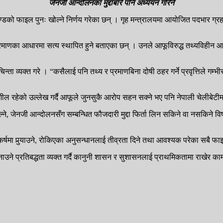
जेनजी आन्दोलनका मुद्दाबारे पनि अध्ययन गरिने
ाण्डको फाइल पुनः खोल्ने निर्णय गरेका छन् । गृह मन्त्रालयमा आयोजित पदभार ग्रहण
प्रमाणका आधारमा सत्य स्थापित हुने बताएका छन् । उनले आफूविरुद्ध तथ्यविहीन आर
ता व्यक्त गरे । “कसैलाई पनि तथ्य र प्रमाणबिना दोषी ठहर गर्ने प्रवृत्तिले गम्भी
दनशील रहेको उल्लेख गर्दै आफूले जुनसुकै आरोप सहन सक्ने भए पनि नेपाली चेलीबेट
े, जेनजी आन्दोलनसँग सम्बन्धित फौजदारी मुद्दा फिर्ता लिन सकिने वा नसकिने वि
कर्षमा पुर्‍याउने, रोकिएका अनुसन्धानलाई तीव्रता दिने तथा आवश्यक परेका सबै फ
उने प्रतिबद्धता व्यक्त गर्दै कानुनी शासन र सुशासनलाई प्राथमिकतामा राखेर काम