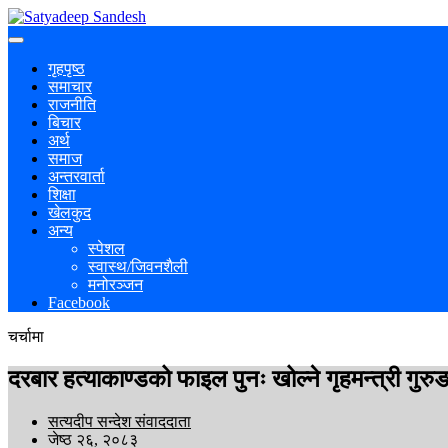
गृहपृष्ठ
समाचार
राजनीति
बिचार
अर्थ
समाज
अन्तरवार्ता
शिक्षा
खेलकुद
अन्य
स्पेशल
स्वास्थ/जिवनशैली
मनोरञ्जन
Facebook
चर्चामा
दरबार हत्याकाण्डको फाइल पुनः खोल्ने गृहमन्त्री गुरु
सत्यदीप सन्देश संवाददाता
जेष्ठ २६, २०८३