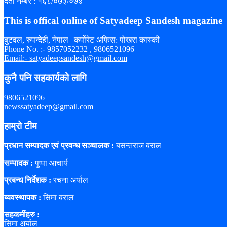
दर्ता नम्बर : १६८/०७३/०७४
This is offical online of Satyadeep Sandesh magazine
बुटवल, रुपन्देही, नेपाल | कर्पोरेट अफिस: पोखरा कास्की
Phone No. :- 9857052232 , 9806521096
Email:- satyadeepsandesh@gmail.com
कुनै पनि सहकार्यको लागि
9806521096
newssatyadeep@gmail.com
हाम्रो टीम
प्रधान सम्पादक एवं प्रवन्ध सञ्चालक :
बसन्तराज बराल
सम्पादक :
पुष्पा आचार्य
प्रबन्ध निर्देशक :
रचना अर्याल
ब्यवस्थापक :
सिमा बराल
सहकर्मीहरु
:
सिमा अर्याल