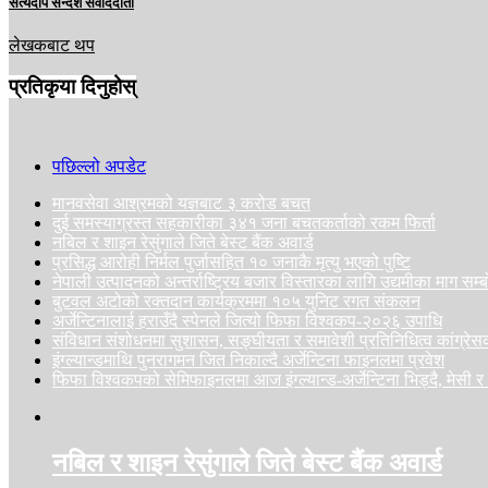
सत्यदीप सन्देश संवाददाता
लेखकबाट थप
प्रतिकृया दिनुहोस्
पछिल्लो अपडेट
मानवसेवा आश्रमको यज्ञबाट ३ करोड बचत
दुई समस्याग्रस्त सहकारीका ३४१ जना बचतकर्ताको रकम फिर्ता
नबिल र शाइन रेसुंगाले जिते बेस्ट बैंक अवार्ड
प्रसिद्ध आरोही निर्मल पुर्जासहित १० जनाकै मृत्यु भएको पुष्टि
नेपाली उत्पादनको अन्तर्राष्ट्रिय बजार विस्तारका लागि उद्यमीका माग सम्ब
बुटवल अटोको रक्तदान कार्यक्रममा १०५ युनिट रगत संकलन
अर्जेन्टिनालाई हराउँदै स्पेनले जित्यो फिफा विश्वकप-२०२६ उपाधि
संविधान संशोधनमा सुशासन, सङ्घीयता र समावेशी प्रतिनिधित्व कांग्रे
इंग्ल्यान्डमाथि पुनरागमन जित निकाल्दै अर्जेन्टिना फाइनलमा प्रवेश
फिफा विश्वकपको सेमिफाइनलमा आज इंग्ल्यान्ड-अर्जेन्टिना भिड्दै, मेसी र
नबिल र शाइन रेसुंगाले जिते बेस्ट बैंक अवार्ड