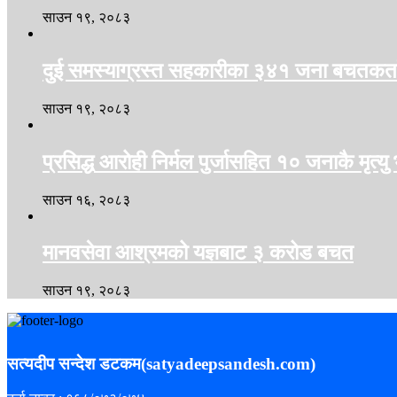
साउन १९, २०८३
दुई समस्याग्रस्त सहकारीका ३४१ जना बचतकर्ता
साउन १९, २०८३
प्रसिद्ध आरोही निर्मल पुर्जासहित १० जनाकै मृत्यु 
साउन १६, २०८३
मानवसेवा आश्रमको यज्ञबाट ३ करोड बचत
साउन १९, २०८३
सत्यदीप सन्देश डटकम(satyadeepsandesh.com)