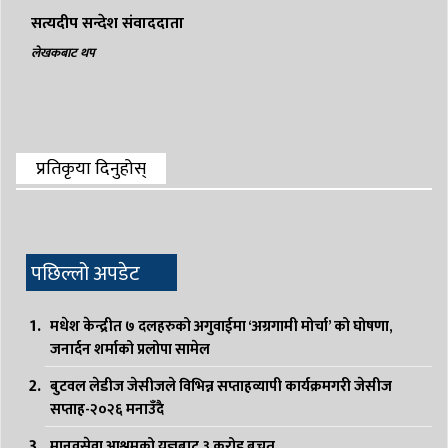
सत्यदीप सन्देश संवाददाता
लेखकबाट थप
प्रतिकृया दिनुहोस्
पछिल्लो अपडेट
मधेश केन्द्रीत ७ दलहरुको अगुवाईमा ‘अग्रगामी मोर्चा’ को घोषणा,
जनार्दन शर्माको प्रलोपा सामेल
बुटवल लेडीज जेसीजले विभिन्न सप्ताहव्यापी कार्यक्रमगरी जेसीज
सप्ताह-२०२६ मनाउँदै
मानवसेवा आश्रमको यज्ञबाट ३ करोड बचत