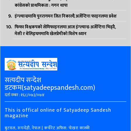
कांग्रेसको प्राथमिकता : गगन थापा
इंग्ल्यान्डमाथि पुनरागमन जित निकाल्दै अर्जेन्टिना फाइनलमा प्रवेश
फिफा विश्वकपको सेमिफाइनलमा आज इंग्ल्यान्ड-अर्जेन्टिना भिड्दै,
मेसी र बेलिङ्घममाथि खेलप्रेमीको विशेष ध्यान
सत्यदीप सन्देश
डटकम(satyadeepsandesh.com)
दर्ता नम्बर : १६८/०७३/०७४
This is offical online of Satyadeep Sandesh
magazine
बुटवल, रुपन्देही, नेपाल | कर्पोरेट अफिस: पोखरा कास्की