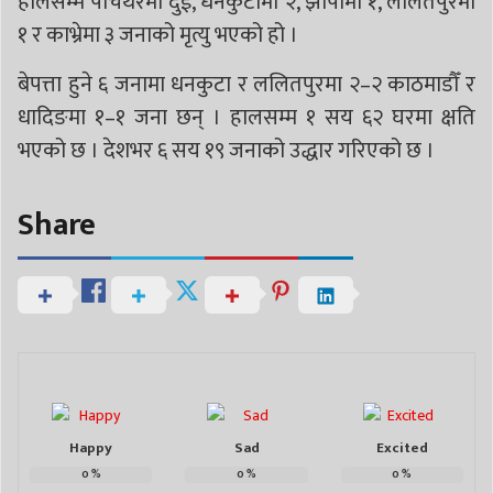
हालसम्म पाँचथरमा दुई, धनकुटामा २, झापामा १, ललितपुरमा
१ र काभ्रेमा ३ जनाको मृत्यु भएको हो ।
बेपत्ता हुने ६ जनामा धनकुटा र ललितपुरमा २–२ काठमाडौँ र
धादिङमा १–१ जना छन् । हालसम्म १ सय ६२ घरमा क्षति
भएको छ । देशभर ६ सय १९ जनाको उद्धार गरिएको छ ।
Share
Happy
Sad
Excited
0
%
0
%
0
%