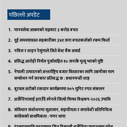
पछिल्लो अपडेट
मानवसेवा आश्रमको यज्ञबाट ३ करोड बचत
दुई समस्याग्रस्त सहकारीका ३४१ जना बचतकर्ताको रकम फिर्ता
नबिल र शाइन रेसुंगाले जिते बेस्ट बैंक अवार्ड
प्रसिद्ध आरोही निर्मल पुर्जासहित १० जनाकै मृत्यु भएको पुष्टि
नेपाली उत्पादनको अन्तर्राष्ट्रिय बजार विस्तारका लागि उद्यमीका माग
सम्बोधन गर्न सरकार प्रतिबद्ध छ : प्रधानमन्त्री शाह
बुटवल अटोको रक्तदान कार्यक्रममा १०५ युनिट रगत संकलन
अर्जेन्टिनालाई हराउँदै स्पेनले जित्यो फिफा विश्वकप-२०२६ उपाधि
संविधान संशोधनमा सुशासन, सङ्घीयता र समावेशी प्रतिनिधित्व
कांग्रेसको प्राथमिकता : गगन थापा
इंग्ल्यान्डमाथि पुनरागमन जित निकाल्दै अर्जेन्टिना फाइनलमा प्रवेश