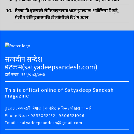
फिफा विश्वकपको सेमिफाइनलमा आज इंग्ल्यान्ड-अर्जेन्टिना भिड्दै,
मेसी र बेलिङ्घममाथि खेलप्रेमीको विशेष ध्यान
सत्यदीप सन्देश
डटकम(satyadeepsandesh.com)
दर्ता नम्बर : १६८/०७३/०७४
This is offical online of Satyadeep Sandesh
magazine
बुटवल, रुपन्देही, नेपाल | कर्पोरेट अफिस: पोखरा कास्की
Phone No. :- 9857052232 , 9806521096
Email:- satyadeepsandesh@gmail.com