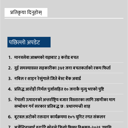
प्रतिकृया दिनुहोस्
पछिल्लो अपडेट
मानवसेवा आश्रमको यज्ञबाट ३ करोड बचत
दुई समस्याग्रस्त सहकारीका ३४१ जना बचतकर्ताको रकम फिर्ता
नबिल र शाइन रेसुंगाले जिते बेस्ट बैंक अवार्ड
प्रसिद्ध आरोही निर्मल पुर्जासहित १० जनाकै मृत्यु भएको पुष्टि
नेपाली उत्पादनको अन्तर्राष्ट्रिय बजार विस्तारका लागि उद्यमीका माग
सम्बोधन गर्न सरकार प्रतिबद्ध छ : प्रधानमन्त्री शाह
बुटवल अटोको रक्तदान कार्यक्रममा १०५ युनिट रगत संकलन
अर्जेन्टिनालाई हराउँदै स्पेनले जित्यो फिफा विश्वकप-२०२६ उपाधि