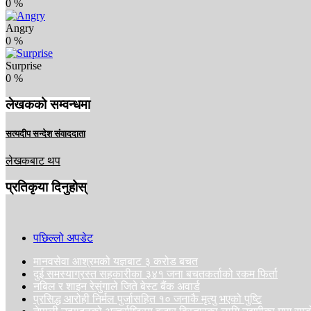
0
%
Angry
0
%
Surprise
0
%
लेखकको सम्वन्धमा
सत्यदीप सन्देश संवाददाता
लेखकबाट थप
प्रतिकृया दिनुहोस्
पछिल्लो अपडेट
मानवसेवा आश्रमको यज्ञबाट ३ करोड बचत
दुई समस्याग्रस्त सहकारीका ३४१ जना बचतकर्ताको रकम फिर्ता
नबिल र शाइन रेसुंगाले जिते बेस्ट बैंक अवार्ड
प्रसिद्ध आरोही निर्मल पुर्जासहित १० जनाकै मृत्यु भएको पुष्टि