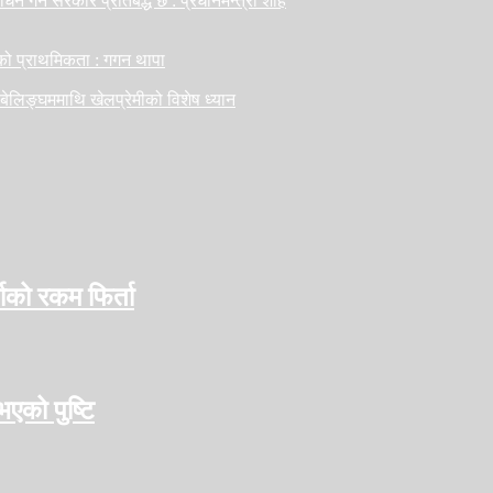
ोधन गर्न सरकार प्रतिबद्ध छ : प्रधानमन्त्री शाह
सको प्राथमिकता : गगन थापा
 बेलिङ्घममाथि खेलप्रेमीको विशेष ध्यान
को रकम फिर्ता
भएको पुष्टि