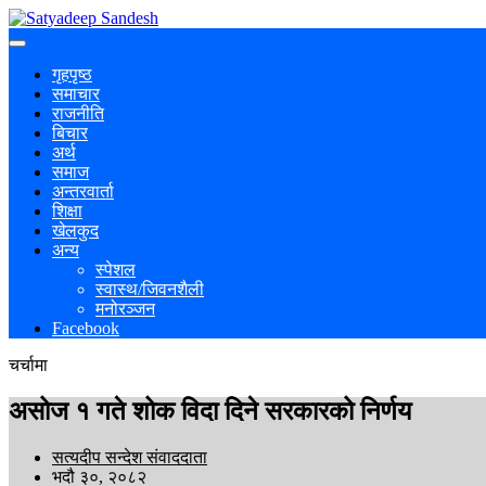
गृहपृष्ठ
समाचार
राजनीति
बिचार
अर्थ
समाज
अन्तरवार्ता
शिक्षा
खेलकुद
अन्य
स्पेशल
स्वास्थ/जिवनशैली
मनोरञ्जन
Facebook
चर्चामा
असोज १ गते शोक विदा दिने सरकारको निर्णय
सत्यदीप सन्देश संवाददाता
भदौ ३०, २०८२