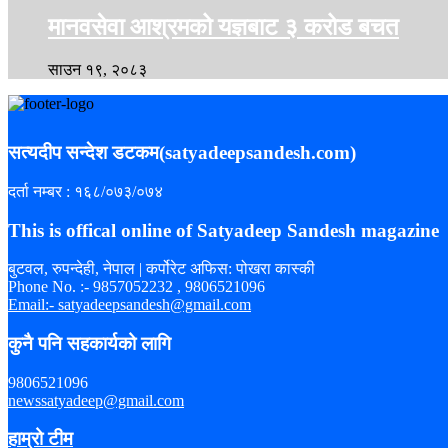
मानवसेवा आश्रमको यज्ञबाट ३ करोड बचत
साउन १९, २०८३
सत्यदीप सन्देश डटकम(satyadeepsandesh.com)
दर्ता नम्बर : १६८/०७३/०७४
This is offical online of Satyadeep Sandesh magazine
बुटवल, रुपन्देही, नेपाल | कर्पोरेट अफिस: पोखरा कास्की
Phone No. :- 9857052232 , 9806521096
Email:- satyadeepsandesh@gmail.com
कुनै पनि सहकार्यको लागि
9806521096
newssatyadeep@gmail.com
हाम्रो टीम