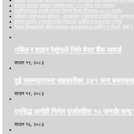
नेपाली उत्पादनको अन्तर्राष्ट्रिय बजार विस्तारका लागि उद्यमीका माग सम्ब
बुटवल अटोको रक्तदान कार्यक्रममा १०५ युनिट रगत संकलन
अर्जेन्टिनालाई हराउँदै स्पेनले जित्यो फिफा विश्वकप-२०२६ उपाधि
संविधान संशोधनमा सुशासन, सङ्घीयता र समावेशी प्रतिनिधित्व कांग्रे
इंग्ल्यान्डमाथि पुनरागमन जित निकाल्दै अर्जेन्टिना फाइनलमा प्रवेश
फिफा विश्वकपको सेमिफाइनलमा आज इंग्ल्यान्ड-अर्जेन्टिना भिड्दै, मेसी र
नबिल र शाइन रेसुंगाले जिते बेस्ट बैंक अवार्ड
साउन १९, २०८३
दुई समस्याग्रस्त सहकारीका ३४१ जना बचतकर्ता
साउन १९, २०८३
प्रसिद्ध आरोही निर्मल पुर्जासहित १० जनाकै मृत्यु 
साउन १६, २०८३