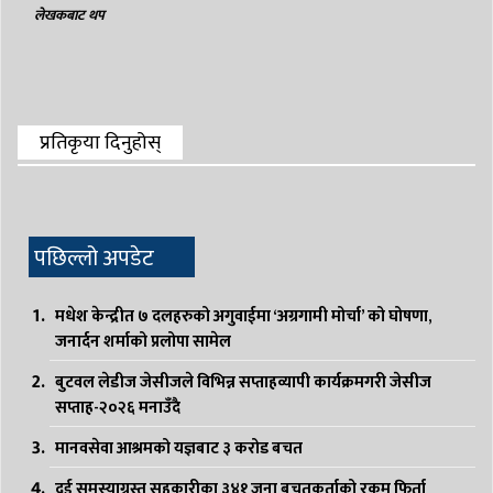
लेखकबाट थप
प्रतिकृया दिनुहोस्
पछिल्लो अपडेट
मधेश केन्द्रीत ७ दलहरुको अगुवाईमा ‘अग्रगामी मोर्चा’ को घोषणा,
जनार्दन शर्माको प्रलोपा सामेल
बुटवल लेडीज जेसीजले विभिन्न सप्ताहव्यापी कार्यक्रमगरी जेसीज
सप्ताह-२०२६ मनाउँदै
मानवसेवा आश्रमको यज्ञबाट ३ करोड बचत
दुई समस्याग्रस्त सहकारीका ३४१ जना बचतकर्ताको रकम फिर्ता