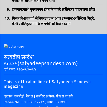
कांग्रेसको प्राथमिकता : गगन थापा
इंग्ल्यान्डमाथि पुनरागमन जित निकाल्दै अर्जेन्टिना फाइनलमा प्रवेश
फिफा विश्वकपको सेमिफाइनलमा आज इंग्ल्यान्ड-अर्जेन्टिना भिड्दै,
मेसी र बेलिङ्घममाथि खेलप्रेमीको विशेष ध्यान
सत्यदीप सन्देश
डटकम(satyadeepsandesh.com)
दर्ता नम्बर : १६८/०७३/०७४
This is offical online of Satyadeep Sandesh
magazine
बुटवल, रुपन्देही, नेपाल | कर्पोरेट अफिस: पोखरा कास्की
Phone No. :- 9857052232 , 9806521096