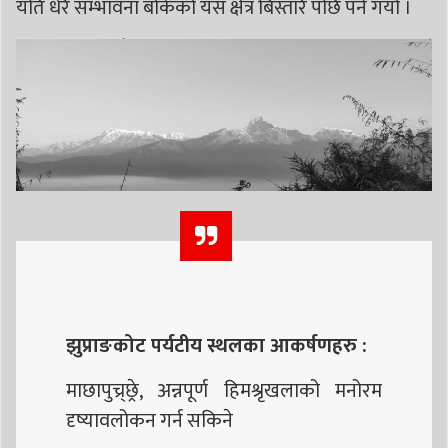
यति धेरै सम्भावना बोकेको यस क्षेत्र बिस्तारै पछि पर्न गयो ।
झुप्राङकोट पर्यटीय स्थलका आकर्षणहरु :
माछापुच्र्छ्रे, अन्नपूर्ण हिमश्रृखलाको मनोरम
दृष्यावलोकन गर्न सकिने