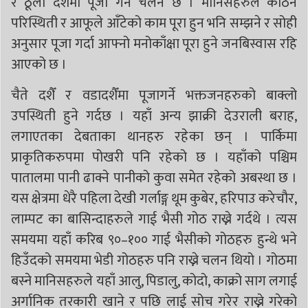
र ठूला दशैंमा पूजा गर्ने चलन छ । मानिसहरुले कठिन
परिस्थिती र आफूले आँटेको काम पूरा हुन भनि सम्झने र सोही
अनुसार पूजा गर्दा आफ्नो मनोकाँक्षा पूरा हुने जनबिस्वास रहि
आएको छ ।
चैते दशैँ र वडादशैँमा पूजागर्ने भक्तजनहरुको बाक्लो
उपस्थिती हुने गर्दछ । यहाँ अन्य झाक्री देउराली बराह,
लगाएतका देबताका थानहरु रहेका छन् । पार्किमा
प्राकृतिकरुपमा पोखरी पनि रहेको छ । यहाँको पश्चिम
पातालमा पानी ढाक्ने पानीको कुवा समेत रहेको अबस्था छ ।
यस क्षेत्रमा धेरै पहिला देखी गर्लाङ्ग थूम कुबेर, हरिपाउ करेचौर,
लाम्पट का बासिन्दाहरुले गाई भैसी गोठ राख्ने गर्दथे । त्यस
समयमा यहाँ करिब ९०–१०० गाई भैसीको गोठहरु हुन्थे भने
हिउँदको समयमा भेडी गोठहरु पनि राख्ने चलन थियो । गोठमा
बस्ने मानिसहरुले यहाँ आलु, पिडालु, कोदो, काक्रो साग लगाई
अर्गानिक तरकारी खाने र पछि लाई सोच गरेर राख्ने गरेको