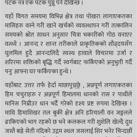
पटक नत्र एक पटक पुग्नु पर्ने देखिन्छ ।
यहाँ विगत समयमा विभिन्न क्षेत्र तथा पोखरा लागाएकतका
मासिहरु वस्ने गरी खाने खर्चको व्यवस्थापन गरी तत्कालिन
समयको श्रोत साधन अनुसार चित्रा भकारीको गोठ वनाएर
वस्थ्ये । आनन्द र शान्त तरीकाले प्राकृतिकको शौन्र्दयसँग
घुलमिल हुदै आनन्दलिदै स्वस्थ हावाले विचारमा उर्जा र
शरिरमा शक्तिको बृद्धि गर्दै स्वर्गबाट फर्किएको अनुभुती गर्दै
पनुः आफ्ना घर फर्किएका हुन्थे ।
यहाँबाट उत्तर तर्फ हेर्दा माछापुच्र्छ्रे , अन्नपूर्ण लगाएकतका
हिम चचुराहरु र अन्नपूर्ण हिमालमा धानको रास र पाथीले
मानिस निम्रीउर धान भर्दै गरेको दृश्य प्रष्ट रुपमा देखिन्छ ।
माथि हिमाशिखर तल बुकी क्षेत्र अनि हरियाली वन जङ्गलले
ढाकिएको भाग रहको छ भने कलकल गरी शुशेलि खेल्दै दुध
जस्तै बग्ने सेती नदिको उद्गम स्थल जसलाई शिर भनेर चिन्दछौं