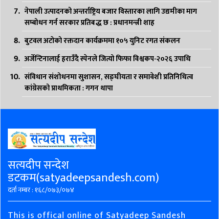
नेपाली उत्पादनको अन्तर्राष्ट्रिय बजार विस्तारका लागि उद्यमीका माग
सम्बोधन गर्न सरकार प्रतिबद्ध छ : प्रधानमन्त्री शाह
बुटवल अटोको रक्तदान कार्यक्रममा १०५ युनिट रगत संकलन
अर्जेन्टिनालाई हराउँदै स्पेनले जित्यो फिफा विश्वकप-२०२६ उपाधि
संविधान संशोधनमा सुशासन, सङ्घीयता र समावेशी प्रतिनिधित्व
कांग्रेसको प्राथमिकता : गगन थापा
सत्यदीप सन्देश
डटकम(satyadeepsandesh.com)
दर्ता नम्बर : १६८/०७३/०७४
This is offical online of Satyadeep Sandesh