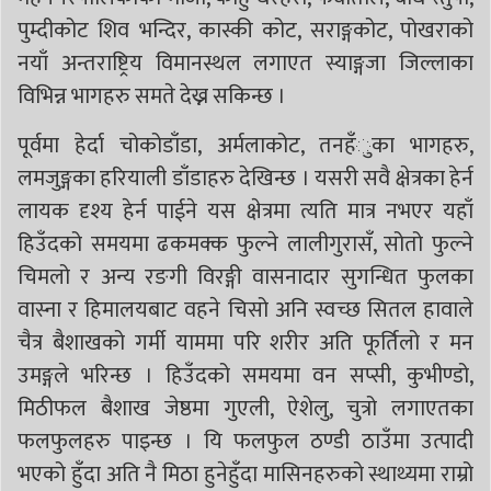
पुम्दीकोट शिव भन्दिर, कास्की कोट, सराङ्गकोट, पोखराको
नयाँ अन्तराष्ट्रिय विमानस्थल लगाएत स्याङ्गजा जिल्लाका
विभिन्न भागहरु समते देख्न सकिन्छ ।
पूर्वमा हेर्दा चोकोडाँडा, अर्मलाकोट, तनहँुका भागहरु,
लमजुङ्गका हरियाली डाँडाहरु देखिन्छ । यसरी सवै क्षेत्रका हेर्न
लायक दृश्य हेर्न पाईने यस क्षेत्रमा त्यति मात्र नभएर यहाँ
हिउँदको समयमा ढकमक्क फुल्ने लालीगुरासँ, सोतो फुल्ने
चिमलो र अन्य रङगी विरङ्गी वासनादार सुगन्धित फुलका
वास्ना र हिमालयबाट वहने चिसो अनि स्वच्छ सितल हावाले
चैत्र बैशाखको गर्मी याममा परि शरीर अति फूर्तिलो र मन
उमङ्गले भरिन्छ । हिउँदको समयमा वन सप्सी, कुभीण्डो,
मिठीफल बैशाख जेष्ठमा गुएली, ऐशेलु, चुत्रो लगाएतका
फलफुलहरु पाइन्छ । यि फलफुल ठण्डी ठाउँमा उत्पादी
भएको हुँदा अति नै मिठा हुनेहुँदा मासिनहरुको स्थाथ्यमा राम्रो