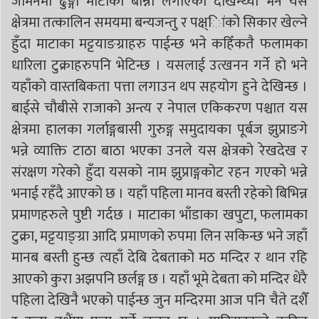
जमिनमा ढुङ्गा माटाका बान्ना लगाएको देखिन्थ्यो भने यस
क्षेत्रमा तत्कालिन समयमा बन्यजन्तु र पक्ष्ािंको सिकार खेल्ने
हुँदा माटाका मट्टयाङग्राहरु पाईन्छ भने कहिँकतै फलामका
धारिला टुक्राहरुपनि भेटिन्छ । यसलाई उत्खनन गर्ने हो भने
यहाँको वास्तबिकता पत्ता लगाउन थप सहयोग हुने देखिन्छ ।
बाईसे चौबीसे राजाको अन्त्य र नेपाल एकिकरण पश्चात यस
क्षेत्रमा हालका गर्लाङ्गबासी गुरुङ्ग समुदायका पूर्बज झुप्राङगे
भन्ने व्याक्ति टाठा बाठा भएका उनले यस क्षेत्रको रेखदेख र
संरक्षण गरेको हुँदा यसको नाम झुप्राङ्गकोट रहन गएको भन्ने
भनाई रहँदै आएको छ । यहाँ पहिला मानव बस्ती रहेको बिभिन्न
प्रमाणहरुले पुष्टी गर्दछ । माटाका भाँडाका खपुटा, फलामका
टुक्रा, मट्टयाङ्ग्रा आदि प्रमाणको रुपमा लिन सकिन्छ भने जहाँ
मानब बस्ती हुन्छ त्यहाँ देबि देबताको मठ मन्दिर र थान रहि
आएको कुरा अझपनि छर्लङ्ग छ । यहाँ भूमे देबता को मन्दिर धेरै
पहिला देखिनै भएको पाईन्छ जुन मन्दिरमा आज पनि चैते दशैँ