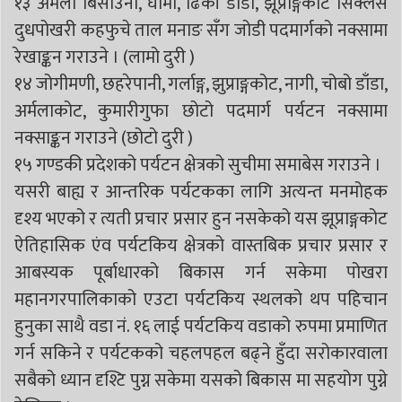
१३ अमला बिसाउनी, घार्मी, ढिकी डाँडा, झूप्राङ्गकोट सिक्लेस
दुधपोखरी कहफुचे ताल मनाङ सँग जोडी पदमार्गको नक्सामा
रेखाङ्कन गराउने । (लामो दुरी )
१४ जोगीमणी, छहरेपानी, गर्लाङ्ग, झुप्राङ्गकोट, नागी, चोबो डाँडा,
अर्मलाकोट, कुमारीगुफा छोटो पदमार्ग पर्यटन नक्सामा
नक्साङ्कन गराउने (छोटो दुरी )
१५ गण्डकी प्रदेशको पर्यटन क्षेत्रको सुचीमा समाबेस गराउने ।
यसरी बाह्य र आन्तरिक पर्यटकका लागि अत्यन्त मनमोहक
दृश्य भएको र त्यती प्रचार प्रसार हुन नसकेको यस झूप्राङ्गकोट
ऐतिहासिक एंव पर्यटकिय क्षेत्रको वास्तबिक प्रचार प्रसार र
आबस्यक पूर्बाधारको बिकास गर्न सकेमा पोखरा
महानगरपालिकाको एउटा पर्यटकिय स्थलको थप पहिचान
हुनुका साथै वडा नं. १६ लाई पर्यटकिय वडाको रुपमा प्रमाणित
गर्न सकिने र पर्यटकको चहलपहल बढ्ने हुँदा सरोकारवाला
सबैको ध्यान दृश्टि पुग्न सकेमा यसको बिकास मा सहयोग पुग्ने