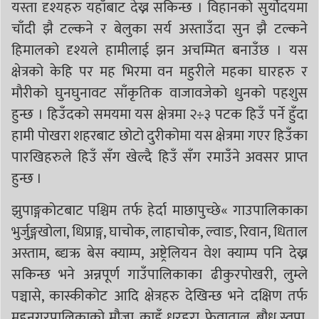
यस्ता दृश्यहरु यहाँबाट देख्न सकिन्छ । विहानको सुर्याेदयमा
चाँदी झै टल्कने र बेलुका सर्य अस्ताउँदा सुन झै टल्कने
हिमालको दृश्यले हामीलाई झन अचम्मित बनाउँछ । यस
क्षेत्रको केहि पर मह भिरमा वन महुरीले महका घारहरु र
मौरीको घुनघुनावट साँकृतिक वाजावजेको धुनको पहशुस
हुन्छ । हिउँदको समयमा यस क्षेत्रमा २÷३ पटक हिउँ पर्ने हुँदा
हामी पोखरा शहरबाट छोटो दुरीकोमा यस क्षेत्रमा गएर हिउँका
पारखिहरुले हिउँ सँग खेल्दै हिउँ सँग रमाउँने अवसर प्राप्त
हुन्छ ।
झुपाङ्गकोटबाट पश्चिम तर्फ हेर्दा माछापुच्छे« गाउपालिकाका
भुर्जुङ्गखोला, धिप्राङ्ग, घाचोक, लाहाचोक, ल्वाङ, रिवान, धिताल
अस्ताम, ब्द्यऋ बेस क्याम्प, अष्ट्रेलियन वेश क्याम्प पनि देख्न
सकिन्छ भने अन्नपूर्ण गाउँपालिकाका ढीकुरपोखरी, लुम्ले
पञ्चासे, कास्कीकोट आदि क्षेत्रहरु देखिन्छ भने दक्षिण तर्फ
महनगरपालिकाको मौजा, काहुँ धरहरा, फेवाताल, बौध स्तुपा,