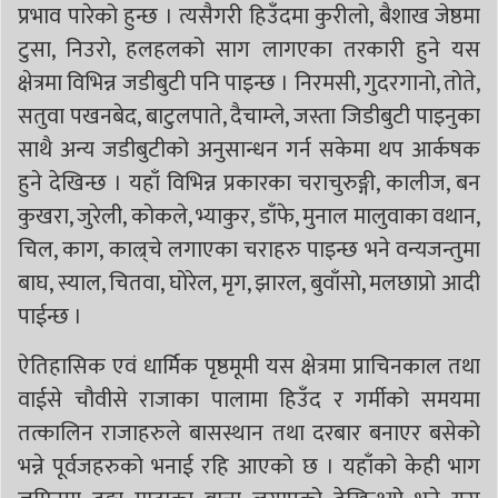
प्रभाव पारेको हुन्छ । त्यसैगरी हिउँदमा कुरीलो, बैशाख जेष्ठमा
टुसा, निउरो, हलहलको साग लागएका तरकारी हुने यस
क्षेत्रमा विभिन्न जडीबुटी पनि पाइन्छ । निरमसी, गुदरगानो, तोते,
सतुवा पखनबेद, बाटुलपाते, दैचाम्ले, जस्ता जिडीबुटी पाइनुका
साथै अन्य जडीबुटीको अनुसान्धन गर्न सकेमा थप आर्कषक
हुने देखिन्छ । यहाँ विभिन्न प्रकारका चराचुरुङ्गी, कालीज, बन
कुखरा, जुरेली, कोकले, भ्याकुर, डाँफे, मुनाल मालुवाका वथान,
चिल, काग, काल्र्चे लगाएका चराहरु पाइन्छ भने वन्यजन्तुमा
बाघ, स्याल, चितवा, घोरेल, मृग, झारल, बुवाँसो, मलछाप्रो आदी
पाईन्छ ।
ऐतिहासिक एवं धार्मिक पृष्ठमूमी यस क्षेत्रमा प्राचिनकाल तथा
वाईसे चौवीसे राजाका पालामा हिउँद र गर्मीको समयमा
तत्कालिन राजाहरुले बासस्थान तथा दरबार बनाएर बसेको
भन्ने पूर्वजहरुको भनाई रहि आएको छ । यहाँको केही भाग