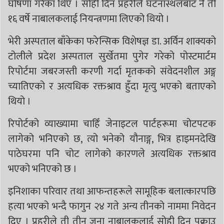
घोषणा गरेका थिए । सोही दिन प्रहरीले घटनास्थलबाट नै ती
१६ वर्षे नाबालकलाई नियन्त्रणमा लिएको थियो ।
‎‎भेरी अस्पताल बाँकेका फरेन्सिक विशेषज्ञ डा. अर्विन शाक्यको
टोलीले प्रदेश अस्पताल सुर्खेतमा पुगेर गरेको पोस्टमार्टम
रिपोर्टमा जबरजस्ती करणी गर्दा मृतकको संवेदनशील अङ्ग
च्यातिएको र अत्यधिक रक्तश्राव हुँदा मृत्यु भएको बताएको
थियो ।‎
‎रिपोर्टको व्याख्यामा चाहिँ जेनाइटल पार्टहरूमा चोटपटक
लागेको भनिएको छ, त्यो भनेको यौनाङ्ग, भित्र हाइमनदेखि
पाठेघरमा पनि चोट लागेको कारणले अत्यधिक रक्तश्राव
भएको भनिएको छ ।
‎इनिशाका परिवार तथा आफन्तहरूले सामूहिक बलात्कारपछि
हत्या भएको भन्दै फागुन २४ गते अन्य तीनको नाममा निवेदन
दिए । प्रहरीले ती तीन जना नाबालकलाई सोही दिन पक्राउ