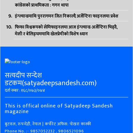
कांग्रेसको प्राथमिकता : गगन थापा
इंग्ल्यान्डमाथि पुनरागमन जित निकाल्दै अर्जेन्टिना फाइनलमा प्रवेश
फिफा विश्वकपको सेमिफाइनलमा आज इंग्ल्यान्ड-अर्जेन्टिना भिड्दै,
मेसी र बेलिङ्घममाथि खेलप्रेमीको विशेष ध्यान
सत्यदीप सन्देश
डटकम(satyadeepsandesh.com)
दर्ता नम्बर : १६८/०७३/०७४
This is offical online of Satyadeep Sandesh
magazine
बुटवल, रुपन्देही, नेपाल | कर्पोरेट अफिस: पोखरा कास्की
Phone No. :- 9857052232 , 9806521096