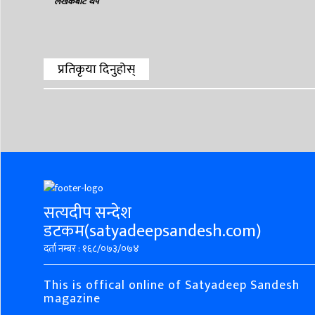
लेखकबाट थप
प्रतिकृया दिनुहोस्
सत्यदीप सन्देश
डटकम(satyadeepsandesh.com)
दर्ता नम्बर : १६८/०७३/०७४
This is offical online of Satyadeep Sandesh
magazine