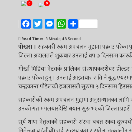
0
0
Facebook
Twitter
Messenger
WhatsApp
Share
Read Time:
3 Minute, 48 Second
पोखरा ।
सहकारी रकम अपचलन मुद्दामा पक्राउ परेका 
जिल्ला अदालतले शुक्रबार उनलाई थप ७ दिनसम्म कास्की 
गोर्खा मिडिया नेटवर्क प्रालिका संस्थापकरशेयर हो
पक्राउ परेका हुन् । उनलाई आइतबार राति नै बुद्ध एय
चन्द्रकान्त पौडेलको इजलासले सुरुमा ५ दिनसम्म हिरास
सहकारीको रकम अपचलन मुद्दामा अनुसन्धानका लागि ज
उनको गत मंगलबारदेखि बयान सुरु भएको जिल्ला प्रहरी
सूर्य थापा नेतृत्वको सहकारी संस्था बचत रकम दुरुपय
गितेन्द्रबाबु (जीबी) राई, सदस्य कुमार रम्तेल, तत्काल