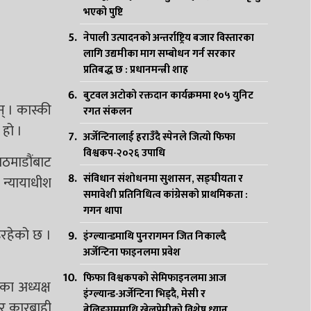
भएको पुष्टि
नेपाली उत्पादनको अन्तर्राष्ट्रिय बजार विस्तारका
लागि उद्यमीका माग सम्बोधन गर्न सरकार
प्रतिबद्ध छ : प्रधानमन्त्री शाह
बुटवल अटोको रक्तदान कार्यक्रममा १०५ युनिट
् । कास्की
रगत संकलन
 हो ।
अर्जेन्टिनालाई हराउँदै स्पेनले जित्यो फिफा
विश्वकप-२०२६ उपाधि
ाठमाडौंबाट
संविधान संशोधनमा सुशासन, सङ्घीयता र
 न्यायाधीश
समावेशी प्रतिनिधित्व कांग्रेसको प्राथमिकता :
गगन थापा
रहेको छ ।
इंग्ल्यान्डमाथि पुनरागमन जित निकाल्दै
अर्जेन्टिना फाइनलमा प्रवेश
फिफा विश्वकपको सेमिफाइनलमा आज
का अध्यक्ष
इंग्ल्यान्ड-अर्जेन्टिना भिड्दै, मेसी र
ार कारबाही
बेलिङ्घममाथि खेलप्रेमीको विशेष ध्यान