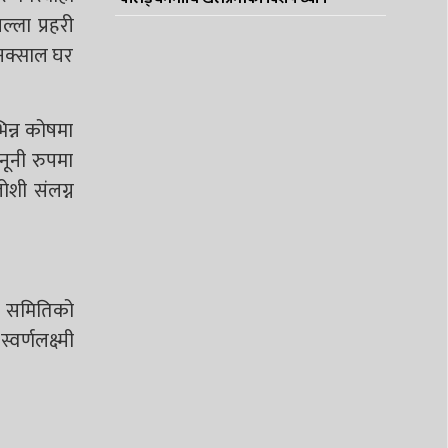
्ला प्रहरी
 नक्साल घर
न्न कोषमा
नूनी रुपमा
ोशी संलग्न
ष समितिको
र्णलक्ष्मी