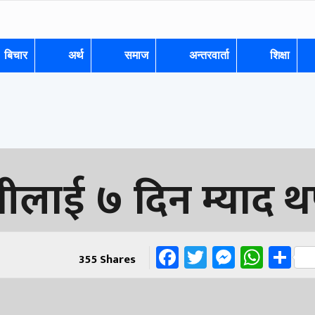
बिचार
अर्थ
समाज
अन्तरवार्ता
शिक्षा
शीलाई ७ दिन म्याद 
Facebook
Twitter
Messen
What
Sh
355
Shares