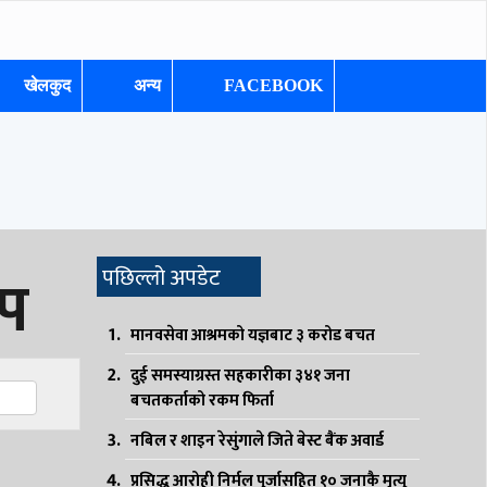
खेलकुद
अन्य
FACEBOOK
थप
पछिल्लो अपडेट
मानवसेवा आश्रमको यज्ञबाट ३ करोड बचत
दुई समस्याग्रस्त सहकारीका ३४१ जना
ger
sApp
are
बचतकर्ताको रकम फिर्ता
नबिल र शाइन रेसुंगाले जिते बेस्ट बैंक अवार्ड
प्रसिद्ध आरोही निर्मल पुर्जासहित १० जनाकै मृत्यु