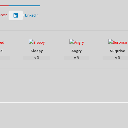
erest
LinkedIn
ed
Sleepy
Angry
Surprise
0
%
0
%
0
%