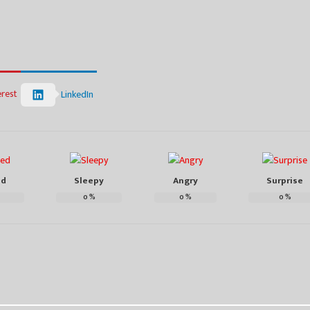
erest
LinkedIn
ed
Sleepy
Angry
Surprise
0
%
0
%
0
%