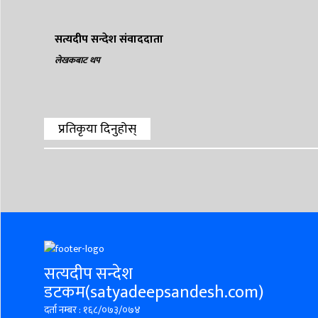
सत्यदीप सन्देश संवाददाता
लेखकबाट थप
प्रतिकृया दिनुहोस्
सत्यदीप सन्देश
डटकम(satyadeepsandesh.com)
दर्ता नम्बर : १६८/०७३/०७४