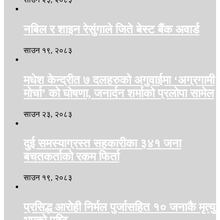
नबिल र शाइन रेसुंगाले जिते बेस्ट बैंक अवार्ड
साउन १९, २०८३
मधेश केन्द्रीत ७ दलहरुको अगुवाईमा ‘अग्रगामी
मोर्चा’ को घोषणा, जनार्दन शर्माको प्रलोपा सामेल
साउन २३, २०८३
दुई समस्याग्रस्त सहकारीका ३४१ जना
बचतकर्ताको रकम फिर्ता
साउन १९, २०८३
प्रसिद्ध आरोही निर्मल पुर्जासहित १० जनाकै मृत्यु