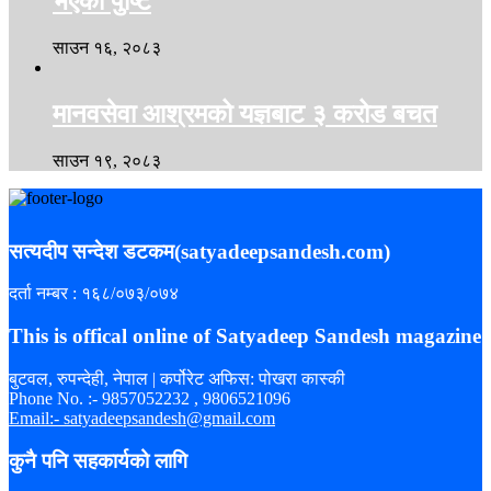
भएको पुष्टि
साउन १६, २०८३
मानवसेवा आश्रमको यज्ञबाट ३ करोड बचत
साउन १९, २०८३
सत्यदीप सन्देश डटकम(satyadeepsandesh.com)
दर्ता नम्बर : १६८/०७३/०७४
This is offical online of Satyadeep Sandesh magazine
बुटवल, रुपन्देही, नेपाल | कर्पोरेट अफिस: पोखरा कास्की
Phone No. :- 9857052232 , 9806521096
Email:- satyadeepsandesh@gmail.com
कुनै पनि सहकार्यको लागि