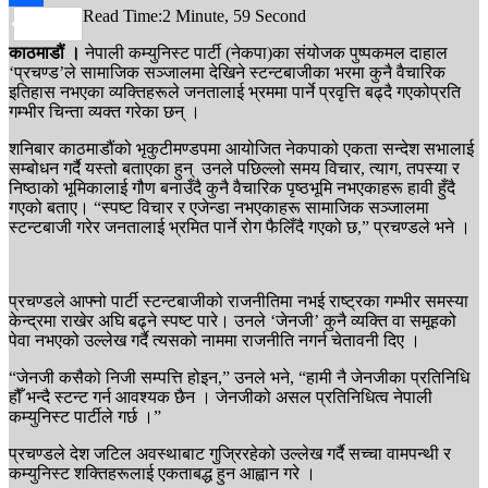
Read Time:
2 Minute, 59 Second
Share
काठमाडौं ।
नेपाली कम्युनिस्ट पार्टी (नेकपा)का संयोजक पुष्पकमल दाहाल
‘प्रचण्ड’ले सामाजिक सञ्जालमा देखिने स्टन्टबाजीका भरमा कुनै वैचारिक
इतिहास नभएका व्यक्तिहरूले जनतालाई भ्रममा पार्ने प्रवृत्ति बढ्दै गएकोप्रति
गम्भीर चिन्ता व्यक्त गरेका छन् ।
शनिबार काठमाडौंको भृकुटीमण्डपमा आयोजित नेकपाको एकता सन्देश सभालाई
सम्बोधन गर्दै यस्तो बताएका हुन् उनले पछिल्लो समय विचार, त्याग, तपस्या र
निष्ठाको भूमिकालाई गौण बनाउँदै कुनै वैचारिक पृष्ठभूमि नभएकाहरू हावी हुँदै
गएको बताए। “स्पष्ट विचार र एजेन्डा नभएकाहरू सामाजिक सञ्जालमा
स्टन्टबाजी गरेर जनतालाई भ्रमित पार्ने रोग फैलिँदै गएको छ,” प्रचण्डले भने ।
प्रचण्डले आफ्नो पार्टी स्टन्टबाजीको राजनीतिमा नभई राष्ट्रका गम्भीर समस्या
केन्द्रमा राखेर अघि बढ्ने स्पष्ट पारे। उनले ‘जेनजी’ कुनै व्यक्ति वा समूहको
पेवा नभएको उल्लेख गर्दै त्यसको नाममा राजनीति नगर्न चेतावनी दिए ।
“जेनजी कसैको निजी सम्पत्ति होइन,” उनले भने, “हामी नै जेनजीका प्रतिनिधि
हौँ भन्दै स्टन्ट गर्न आवश्यक छैन । जेनजीको असल प्रतिनिधित्व नेपाली
कम्युनिस्ट पार्टीले गर्छ ।”
प्रचण्डले देश जटिल अवस्थाबाट गुज्रिरहेको उल्लेख गर्दै सच्चा वामपन्थी र
कम्युनिस्ट शक्तिहरूलाई एकताबद्ध हुन आह्वान गरे ।