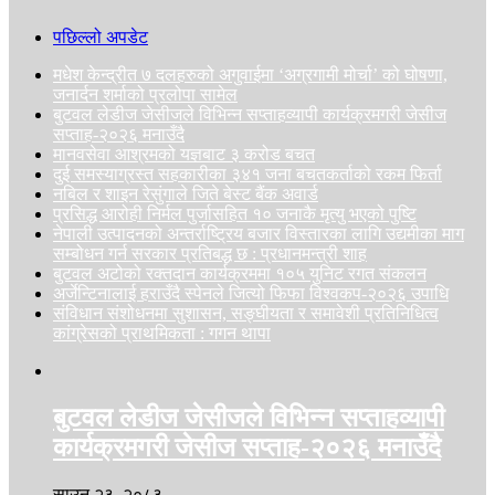
पछिल्लो अपडेट
मधेश केन्द्रीत ७ दलहरुको अगुवाईमा ‘अग्रगामी मोर्चा’ को घोषणा,
जनार्दन शर्माको प्रलोपा सामेल
बुटवल लेडीज जेसीजले विभिन्न सप्ताहव्यापी कार्यक्रमगरी जेसीज
सप्ताह-२०२६ मनाउँदै
मानवसेवा आश्रमको यज्ञबाट ३ करोड बचत
दुई समस्याग्रस्त सहकारीका ३४१ जना बचतकर्ताको रकम फिर्ता
नबिल र शाइन रेसुंगाले जिते बेस्ट बैंक अवार्ड
प्रसिद्ध आरोही निर्मल पुर्जासहित १० जनाकै मृत्यु भएको पुष्टि
नेपाली उत्पादनको अन्तर्राष्ट्रिय बजार विस्तारका लागि उद्यमीका माग
सम्बोधन गर्न सरकार प्रतिबद्ध छ : प्रधानमन्त्री शाह
बुटवल अटोको रक्तदान कार्यक्रममा १०५ युनिट रगत संकलन
अर्जेन्टिनालाई हराउँदै स्पेनले जित्यो फिफा विश्वकप-२०२६ उपाधि
संविधान संशोधनमा सुशासन, सङ्घीयता र समावेशी प्रतिनिधित्व
कांग्रेसको प्राथमिकता : गगन थापा
बुटवल लेडीज जेसीजले विभिन्न सप्ताहव्यापी
कार्यक्रमगरी जेसीज सप्ताह-२०२६ मनाउँदै
साउन २३, २०८३