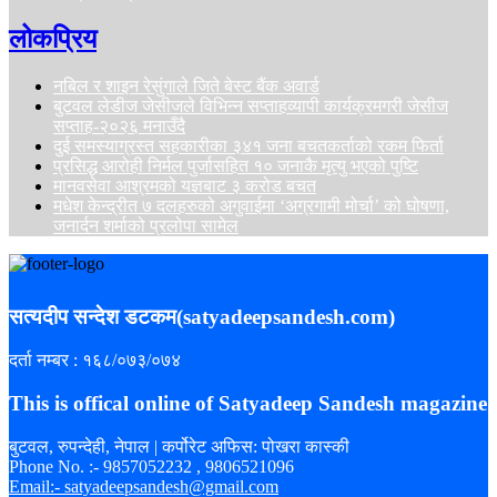
लोकप्रिय
नबिल र शाइन रेसुंगाले जिते बेस्ट बैंक अवार्ड
बुटवल लेडीज जेसीजले विभिन्न सप्ताहव्यापी कार्यक्रमगरी जेसीज
सप्ताह-२०२६ मनाउँदै
दुई समस्याग्रस्त सहकारीका ३४१ जना बचतकर्ताको रकम फिर्ता
प्रसिद्ध आरोही निर्मल पुर्जासहित १० जनाकै मृत्यु भएको पुष्टि
मानवसेवा आश्रमको यज्ञबाट ३ करोड बचत
मधेश केन्द्रीत ७ दलहरुको अगुवाईमा ‘अग्रगामी मोर्चा’ को घोषणा,
जनार्दन शर्माको प्रलोपा सामेल
सत्यदीप सन्देश डटकम(satyadeepsandesh.com)
दर्ता नम्बर : १६८/०७३/०७४
This is offical online of Satyadeep Sandesh magazine
बुटवल, रुपन्देही, नेपाल | कर्पोरेट अफिस: पोखरा कास्की
Phone No. :- 9857052232 , 9806521096
Email:- satyadeepsandesh@gmail.com