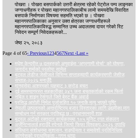
पोखरा । पोखरा बसपार्कको उत्तरी क्षेत्रमा रहेको पेट्रोल पम्प लाइनका
जग्गाधनीहरू र पोखरा महानगरपालिकाबीच लामो समयदेखि विवादित
बसपार्क निर्माणका विषयमा सहमति भएको छ । पोखरा
महानगरपालिकाका अनुसार उक्त क्षेत्रका जग्गाधनीहरूले
महानगरपालिकाविरुद्ध सम्मानित उच्च अदालतमा दायर गरेको रिट
निवेदन सम्पूर्ण निवेदकहरूको...
जेष्ठ २५, २०८३
Page 4 of 65
‹ Previous
1
2
3
4
5
6
7
Next ›
Last »
मधेश केन्द्रीत ७ दलहरुको अगुवाईमा ‘अग्रगामी मोर्चा’ को घोषणा,
जनार्दन शर्माको प्रलोपा सामेल
बुटवल लेडीज जेसीजले विभिन्न सप्ताहव्यापी कार्यक्रमगरी जेसीज
सप्ताह-२०२६ मनाउँदै
मानवसेवा आश्रमको यज्ञबाट ३ करोड बचत
दुई समस्याग्रस्त सहकारीका ३४१ जना बचतकर्ताको रकम फिर्ता
नबिल र शाइन रेसुंगाले जिते बेस्ट बैंक अवार्ड
प्रसिद्ध आरोही निर्मल पुर्जासहित १० जनाकै मृत्यु भएको पुष्टि
नेपाली उत्पादनको अन्तर्राष्ट्रिय बजार विस्तारका लागि उद्यमीका माग
सम्बोधन गर्न सरकार प्रतिबद्ध छ : प्रधानमन्त्री शाह
बुटवल अटोको रक्तदान कार्यक्रममा १०५ युनिट रगत संकलन
अर्जेन्टिनालाई हराउँदै स्पेनले जित्यो फिफा विश्वकप-२०२६ उपाधि
संविधान संशोधनमा सुशासन, सङ्घीयता र समावेशी प्रतिनिधित्व
कांग्रेसको प्राथमिकता : गगन थापा