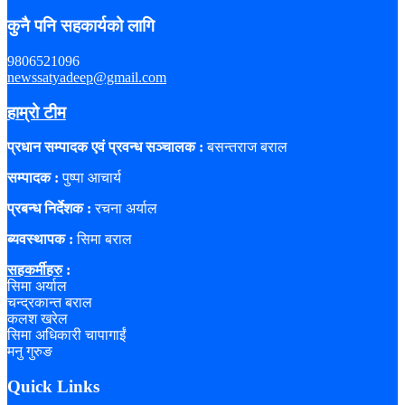
कुनै पनि सहकार्यको लागि
9806521096
newssatyadeep@gmail.com
हाम्रो टीम
प्रधान सम्पादक एवं प्रवन्ध सञ्चालक :
बसन्तराज बराल
सम्पादक :
पुष्पा आचार्य
प्रबन्ध निर्देशक :
रचना अर्याल
ब्यवस्थापक :
सिमा बराल
सहकर्मीहरु
:
सिमा अर्याल
चन्द्रकान्त बराल
कलश खरेल
सिमा अधिकारी चापागाईं
मनु गुरुङ
Quick Links