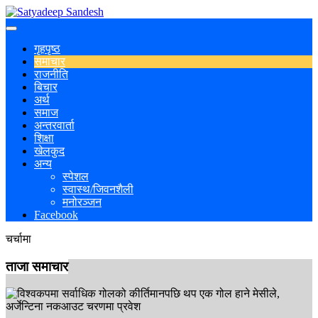
गृहपृष्ठ
समाचार
राजनीति
बिचार
अर्थ
समाज
अन्तरवार्ता
शिक्षा
खेलकुद
अन्य
स्पेशल
स्वास्थ/जिवनशैली
मनोरञ्जन
Facebook
चर्चामा
ताजा समाचार